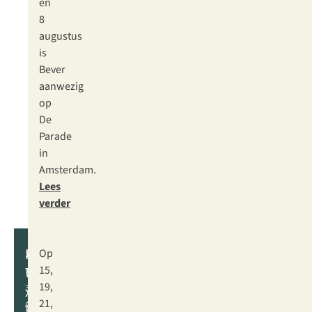
en
8
augustus
is
Bever
aanwezig
op
De
Parade
in
Amsterdam.
Lees
verder
Parade
Op
14
Utrecht
15,
T/M
19,
x
30
21,
AUGUSTUS
Bever