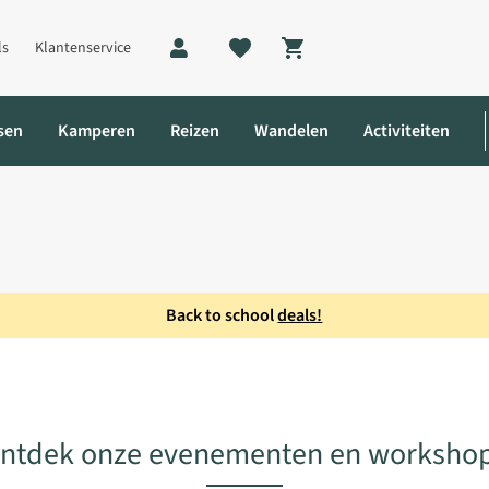
ls
Klantenservice
Shopping cart
sen
Kamperen
Reizen
Wandelen
Activiteiten
Back to school
deals!
ntdek onze evenementen en worksho