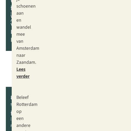
tot
schoenen
Dam
2026
aan
|
wandeltocht
en
AMSTERDAM
voor
wandel
Pink
mee
Ribbon
van
Amsterdam
naar
Zaandam.
Lees
verder
Urban
Beleef
27
Trail
Rotterdam
SEPTEMBER
op
Rotterdam
2026
een
|
andere
ROTTERDAM