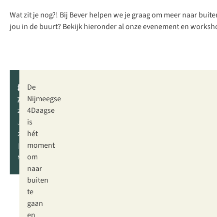
Wat zit je nog?! Bij Bever helpen we je graag om meer naar buit
jou in de buurt? Bekijk hieronder al onze evenement en workshops
Nijmeegse
De
21
4Daagse
Nijmeegse
T/M
4Daagse
24
is
JULI
hét
2026
moment
|
om
NIJMEGEN
naar
buiten
te
gaan
en