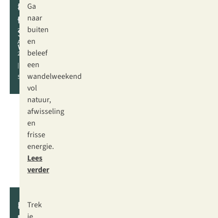
Pink
Ga
22
Ribbon
naar
&
buiten
Soester
23
en
AUGUSTUS
wandelweekend
beleef
2026
een
|
wandelweekend
SOEST
vol
natuur,
afwisseling
en
frisse
energie.
Lees
verder
Dam
Trek
19
je
SEPTEMBER