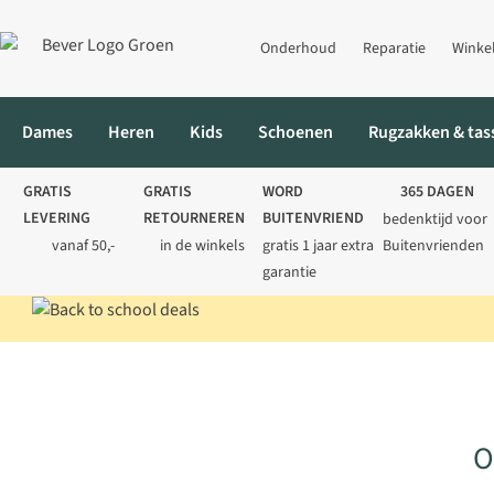
Onderhoud
Reparatie
Winke
Dames
Heren
Kids
Schoenen
Rugzakken & tas
GRATIS
GRATIS
WORD
365 DAGEN
LEVERING
RETOURNEREN
BUITENVRIEND
bedenktijd voor
vanaf 50,-
in de winkels
gratis 1 jaar extra
Buitenvrienden
garantie
Home
Buitenkalender: alle clinics & events van Bever
O