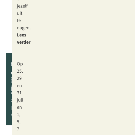
jezelf
uit
te
dagen.
Lees
verder
Parade
Op
24
Amsterdam
25,
JULI
29
x
T/M
en
9
Bever
31
AUGUSTUS
juli
2026
en
|
1,
AMSTERDAM
5,
7