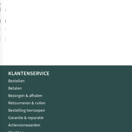
Originele prijs:
1
kleur
1
kleur
€89,95
beschikbaar
beschikbaar
%
%
36C
S
Vergelijk
Vergelijk
KLANTENSERVICE
Bestellen
Betalen
Bezorgen & afhalen
Retourneren & ruilen
Bestelling herroepen
Garantie & reparatie
Actievoorwaarden