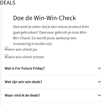
DEALS
Doe de Win-Win-Check
Hoe weet je zeker dat je een nieuw product écht
gaat gebruiken? Daarvoor gebruik je onze Win-
Win Check! Zo wordt jouw aankoop een
investering in buiten zijn.
Wat is For Future Friday?
For Future Fridays is Bevers bewuste alternatief voor Black
Wat zijn win-win deals?
Friday. Bever gelooft namelijk dat producten bedoeld zijn
om buiten te gebruiken, niet om te verstoffen in de kast. Een
Win-win deals zijn aanbiedingen op kwalitatieve producten,
bewuste aankoop vermindert de bijdrage aan de afvalberg
Waar vind ik de deals?
waarbij je nu iets extra’s krijgt – zoals een gratis wasbeurt,
en is ook nog eens prettig voor je portemonnee.
een extra jaar garantie of 50% korting op onze
Je vindt de win-win deals in de winkel (kijk naar de win-win-