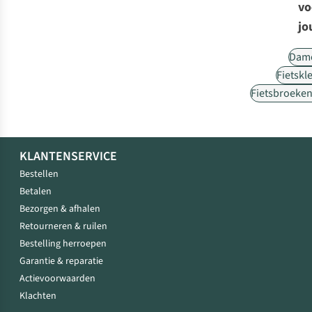
vo
jo
Dam
Fietskl
Fietsbroeke
KLANTENSERVICE
Bestellen
Betalen
Bezorgen & afhalen
Retourneren & ruilen
Bestelling herroepen
Garantie & reparatie
Actievoorwaarden
Klachten