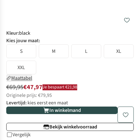
Kleur
:
black
Kies jouw maat:
S
M
L
XL
XXL
Maattabel
€69,95
€47,97
Je bespaart €21,98
Originele prijs: €79,95
Levertijd:
kies eerst een maat
In winkelmand
Bekijk winkelvoorraad
Vergelijk