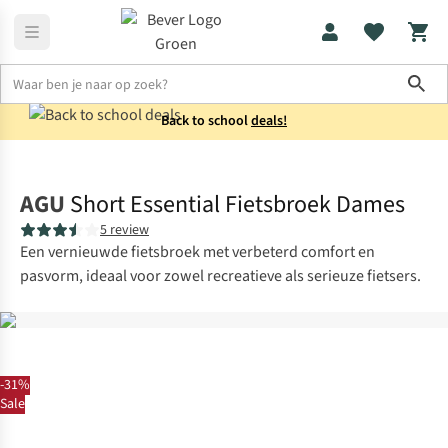
Sho
Back to school
deals!
Fietskleding
Fietsbroeken met zeem
AGU
Short Essential Fietsbroek Dames
5 review
Een vernieuwde fietsbroek met verbeterd comfort en
pasvorm, ideaal voor zowel recreatieve als serieuze fietsers.
-31%
Sale