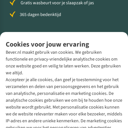
Gratis wasbeurt voor je slaapzak of jas
365 dagen bedenktijd
Volg ons voor meer Buiten
Cookies voor jouw ervaring
Bever.nl maakt gebruik van cookies. We gebruiken
functionele en privacy-vriendelijke analytische cookies om
onze website goed en veilig te laten werken. Deze gebruiken
Direct advies van een Buitenexpert
we altijd.
Accepteer je alle cookies, dan geef je toestemming voor het
+31 (0)85 888 50 88
verzamelen en delen van persoonsgegevens en het gebruik
+31 6 12 28 49 80
van analytische, personalisatie en marketing cookies. De
analytische cookies gebruiken we om bij te houden hoe onze
Contactformulier
website wordt gebruikt. Met personalisatie cookies kunnen
we de website relevanter maken voor elke bezoeker, middels
IP-adres en andere unieke kenmerken. De marketing cookies
Algeme
gebruiken we voor het personaliseren van advertenties.