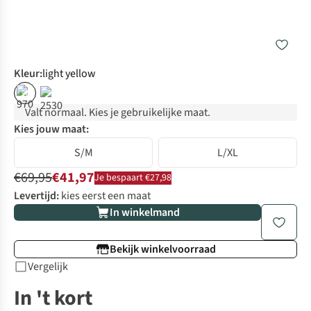
Kleur
:
light yellow
%
Valt normaal. Kies je gebruikelijke maat.
Kies jouw maat:
S/M
L/XL
€69,95
€41,97
Je bespaart €27,98
Levertijd:
kies eerst een maat
In winkelmand
Bekijk winkelvoorraad
Vergelijk
In 't kort