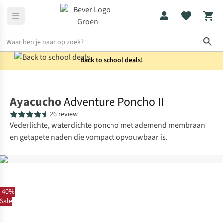
Sho
Back to school
deals!
Jassen
Regenjassen
Ayacucho
Adventure Poncho II
26 review
Vederlichte, waterdichte poncho met ademend membraan
en getapete naden die vompact opvouwbaar is.
-40%
Sale