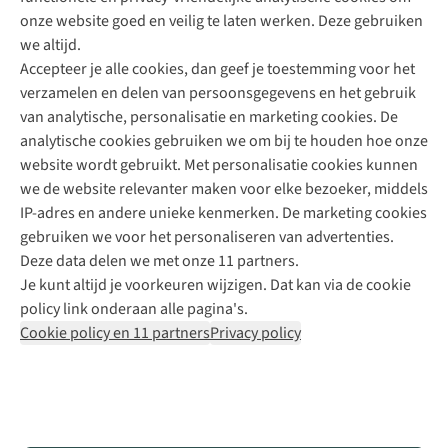
onze website goed en veilig te laten werken. Deze gebruiken
Direct advies van een Buitenexpert
we altijd.
Accepteer je alle cookies, dan geef je toestemming voor het
+31 (0)85 888 50 88
verzamelen en delen van persoonsgegevens en het gebruik
+31 6 12 28 49 80
van analytische, personalisatie en marketing cookies. De
analytische cookies gebruiken we om bij te houden hoe onze
Contactformulier
website wordt gebruikt. Met personalisatie cookies kunnen
we de website relevanter maken voor elke bezoeker, middels
IP-adres en andere unieke kenmerken. De marketing cookies
Algeme
gebruiken we voor het personaliseren van advertenties.
voorwa
Deze data delen we met onze 11 partners.
|
Je kunt altijd je voorkeuren wijzigen. Dat kan via de cookie
Priva
policy link onderaan alle pagina's.
polic
Cookie policy en 11 partners
Privacy policy
|
Cook
polic
|
© 202