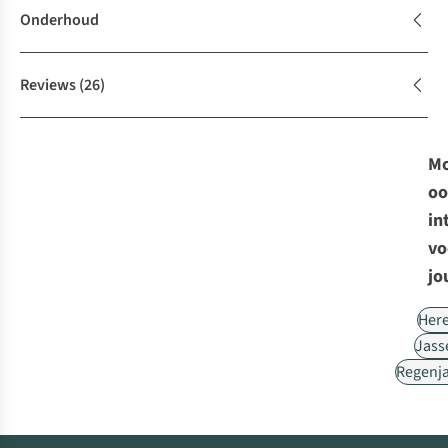
Onderhoud
Reviews
(26)
Mo
oo
in
vo
jo
Her
Jass
Regenj