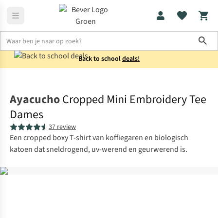
Sho
Back to school
deals!
Shirts
T-shirts
Ayacucho
Cropped Mini Embroidery Tee
Dames
37 review
Een cropped boxy T-shirt van koffiegaren en biologisch
katoen dat sneldrogend, uv-werend en geurwerend is.