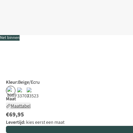
Net binnen
Kleur
:
Beige/Ecru
Maat
Maattabel
€69,95
Levertijd:
kies eerst een maat