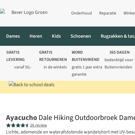
Onderhoud
Reparatie
Winke
Dames
Heren
Kids
Schoenen
Rugzakken & tas
GRATIS
GRATIS
WORD
365 DAGEN
LEVERING
RETOURNEREN
BUITENVRIEND
bedenktijd voor
vanaf 50,-
in de winkels
gratis 1 jaar extra
Buitenvrienden
garantie
Home
Dames
Broeken
Wandelbroeken
Dale Hiking Outdo
Ayacucho
Dale Hiking Outdoorbroek Dam
26 review
Lichte, ademende en waterafstotende wandelshort met UV-besch