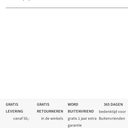
GRATIS
GRATIS
WORD
365 DAGEN
LEVERING
RETOURNEREN
BUITENVRIEND
bedenktijd voor
vanaf 50,-
in de winkels
gratis 1 jaar extra
Buitenvrienden
garantie