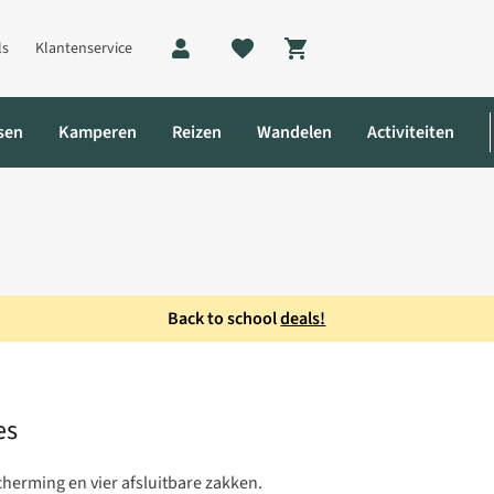
ls
Klantenservice
Shopping cart
sen
Kamperen
Reizen
Wandelen
Activiteiten
Back to school
deals!
orbroek Dames
es
erming en vier afsluitbare zakken.