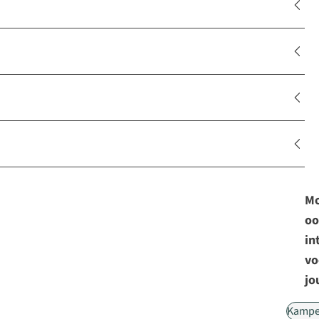
Mo
oo
in
vo
jo
Kampe