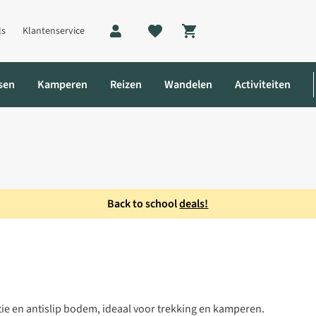
ls
Klantenservice
Shopping cart
sen
Kamperen
Reizen
Wandelen
Activiteiten
Back to school
deals!
ane 2,5 SI Large Slaapmat
ie en antislip bodem, ideaal voor trekking en kamperen.