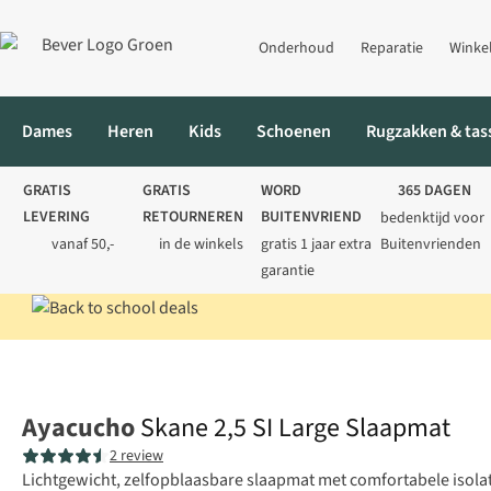
Onderhoud
Reparatie
Winke
Dames
Heren
Kids
Schoenen
Rugzakken & tas
GRATIS
GRATIS
WORD
365 DAGEN
LEVERING
RETOURNEREN
BUITENVRIEND
bedenktijd voor
vanaf 50,-
in de winkels
gratis 1 jaar extra
Buitenvrienden
garantie
Home
Kamperen
Slaapmatten
Lichtgewicht slaapmatten
Sk
Ayacucho
Skane 2,5 SI Large Slaapmat
2 review
Lichtgewicht, zelfopblaasbare slaapmat met comfortabele isolat