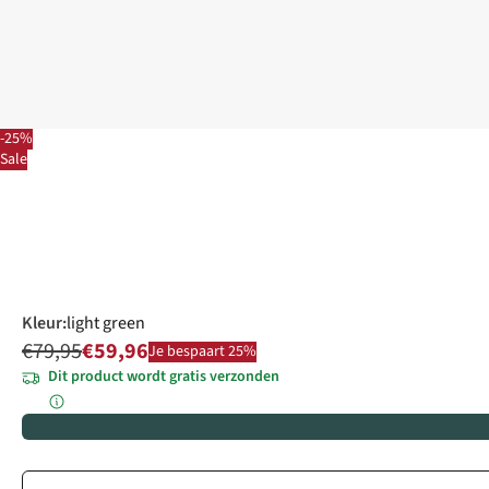
-25%
Sale
Kleur
:
light green
€79,95
€59,96
Je bespaart 25%
Dit product wordt gratis verzonden