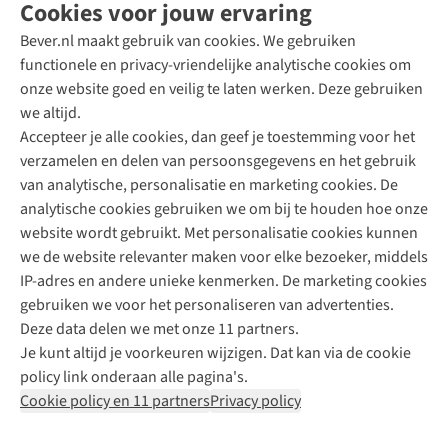
Cookies voor jouw ervaring
Bever.nl maakt gebruik van cookies. We gebruiken
functionele en privacy-vriendelijke analytische cookies om
onze website goed en veilig te laten werken. Deze gebruiken
Direct advies van een Buitenexpert
we altijd.
Accepteer je alle cookies, dan geef je toestemming voor het
+31 (0)85 888 50 88
verzamelen en delen van persoonsgegevens en het gebruik
+31 6 12 28 49 80
van analytische, personalisatie en marketing cookies. De
analytische cookies gebruiken we om bij te houden hoe onze
Contactformulier
website wordt gebruikt. Met personalisatie cookies kunnen
we de website relevanter maken voor elke bezoeker, middels
IP-adres en andere unieke kenmerken. De marketing cookies
Algeme
gebruiken we voor het personaliseren van advertenties.
voorwa
Deze data delen we met onze 11 partners.
|
Je kunt altijd je voorkeuren wijzigen. Dat kan via de cookie
Priva
policy link onderaan alle pagina's.
polic
Cookie policy en 11 partners
Privacy policy
|
Cook