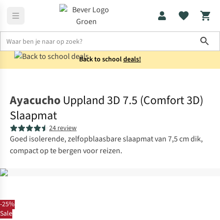
Sho
Back to school
deals!
Kamperen
Slaapmatten
Ayacucho
Uppland 3D 7.5 (Comfort 3D)
Slaapmat
24 review
Goed isolerende, zelfopblaasbare slaapmat van 7,5 cm dik,
compact op te bergen voor reizen.
-25%
Sale