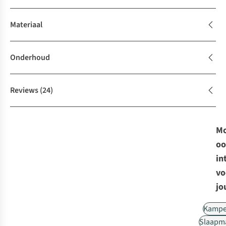
Materiaal
Onderhoud
Reviews
(24)
Mo
oo
in
vo
jo
Kampe
Slaapm