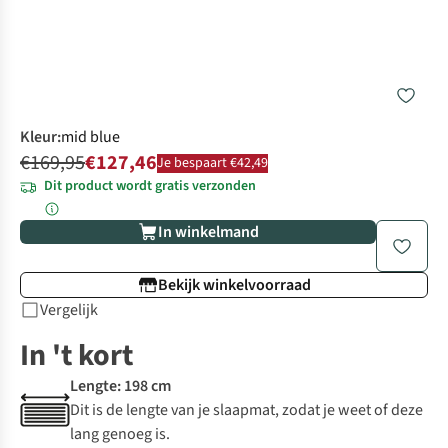
Kleur
:
mid blue
€169,95
€127,46
Je bespaart €42,49
Dit product wordt gratis verzonden
In winkelmand
Bekijk winkelvoorraad
Vergelijk
In 't kort
Lengte: 198 cm
Dit is de lengte van je slaapmat, zodat je weet of deze
lang genoeg is.