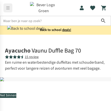
Sho
Back to school
deals!
Reistassen
Duffels
Ayacucho
Vaunu Duffle Bag 70
15 review
Een ruime en waterbestendige duffeltas met schouderband,
perfect voor langere reizen of avonturen met veel bagage.
Net binnen