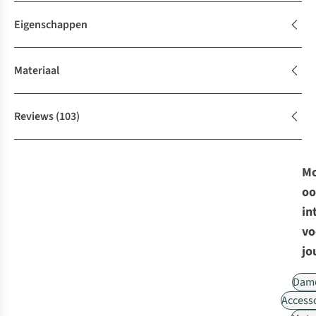
Eigenschappen
Materiaal
Reviews
(103)
Mo
oo
in
vo
jo
Dam
Access