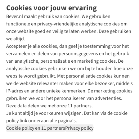
Volg ons voor meer Buiten
Cookies voor jouw ervaring
Bever.nl maakt gebruik van cookies. We gebruiken
functionele en privacy-vriendelijke analytische cookies om
onze website goed en veilig te laten werken. Deze gebruiken
Direct advies van een Buitenexpert
we altijd.
Accepteer je alle cookies, dan geef je toestemming voor het
+31 (0)85 888 50 88
verzamelen en delen van persoonsgegevens en het gebruik
+31 6 12 28 49 80
van analytische, personalisatie en marketing cookies. De
analytische cookies gebruiken we om bij te houden hoe onze
Contactformulier
website wordt gebruikt. Met personalisatie cookies kunnen
we de website relevanter maken voor elke bezoeker, middels
IP-adres en andere unieke kenmerken. De marketing cookies
Algeme
gebruiken we voor het personaliseren van advertenties.
voorwa
Deze data delen we met onze 11 partners.
|
Je kunt altijd je voorkeuren wijzigen. Dat kan via de cookie
Priva
policy link onderaan alle pagina's.
polic
Cookie policy en 11 partners
Privacy policy
|