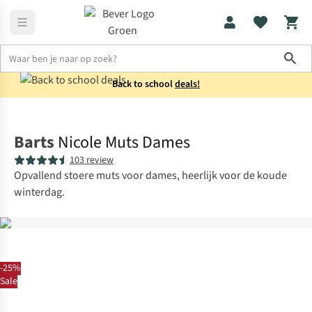
Sho
Back to school
deals!
Accessoires
Mutsen
Barts
Nicole Muts Dames
103 review
Opvallend stoere muts voor dames, heerlijk voor de koude
winterdag.
-25%
Sale