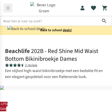
Sho
Back to school
deals!
Zwemkleding
Bikini's
Beachlife
202B - Red Shine Mid Waist
Bottom Bikinibroekje Dames
2 review
Een stijlvol high-waist bikinibroekje met een bedekte fit en
een elegant gespdetail voor een flatterende look.
-17%
Sale