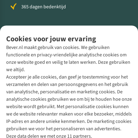
365 dagen bedenktijd
Volg ons voor meer Buiten
Cookies voor jouw ervaring
Bever.nl maakt gebruik van cookies. We gebruiken
functionele en privacy-vriendelijke analytische cookies om
onze website goed en veilig te laten werken. Deze gebruiken
Direct advies van een Buitenexpert
we altijd.
Accepteer je alle cookies, dan geef je toestemming voor het
+31 (0)85 888 50 88
verzamelen en delen van persoonsgegevens en het gebruik
+31 6 12 28 49 80
van analytische, personalisatie en marketing cookies. De
analytische cookies gebruiken we om bij te houden hoe onze
Contactformulier
website wordt gebruikt. Met personalisatie cookies kunnen
we de website relevanter maken voor elke bezoeker, middels
IP-adres en andere unieke kenmerken. De marketing cookies
Algeme
gebruiken we voor het personaliseren van advertenties.
voorwa
Deze data delen we met onze 11 partners.