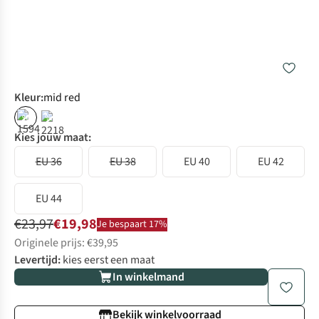
Kleur
:
mid red
%
%
Kies jouw maat:
EU 36
EU 38
EU 40
EU 42
EU 44
€23,97
€19,98
Je bespaart 17%
Originele prijs: €39,95
Levertijd:
kies eerst een maat
In winkelmand
Bekijk winkelvoorraad