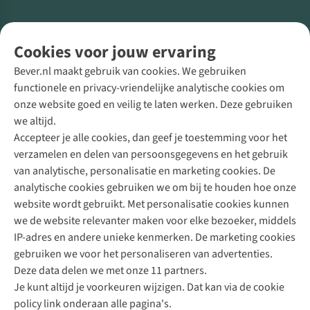
Volg ons voor meer Buiten
Cookies voor jouw ervaring
Bever.nl maakt gebruik van cookies. We gebruiken
functionele en privacy-vriendelijke analytische cookies om
onze website goed en veilig te laten werken. Deze gebruiken
Direct advies van een Buitenexpert
we altijd.
Accepteer je alle cookies, dan geef je toestemming voor het
+31 (0)85 888 50 88
verzamelen en delen van persoonsgegevens en het gebruik
+31 6 12 28 49 80
van analytische, personalisatie en marketing cookies. De
analytische cookies gebruiken we om bij te houden hoe onze
Contactformulier
website wordt gebruikt. Met personalisatie cookies kunnen
we de website relevanter maken voor elke bezoeker, middels
IP-adres en andere unieke kenmerken. De marketing cookies
Algeme
gebruiken we voor het personaliseren van advertenties.
voorwa
Deze data delen we met onze 11 partners.
|
Je kunt altijd je voorkeuren wijzigen. Dat kan via de cookie
Priva
policy link onderaan alle pagina's.