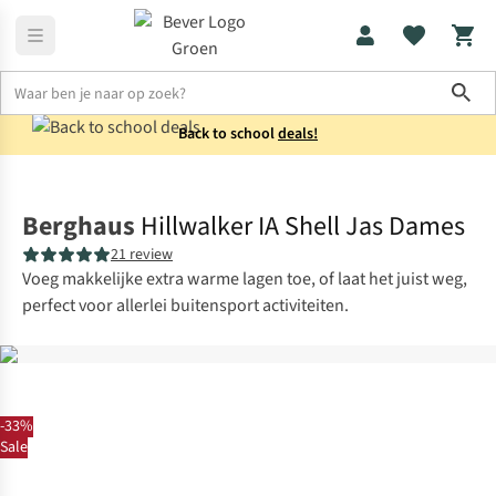
Sho
Back to school
deals!
Jassen
Regenjassen
Berghaus
Hillwalker IA Shell Jas Dames
21 review
Voeg makkelijke extra warme lagen toe, of laat het juist weg,
perfect voor allerlei buitensport activiteiten.
-33%
Sale