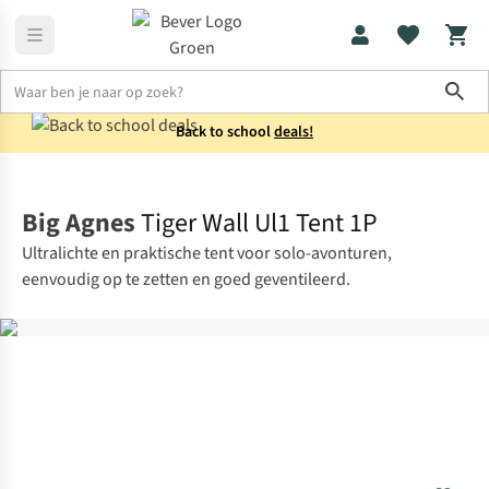
Sho
Back to school
deals!
Tenten
1-persoons
Big Agnes
Tiger Wall Ul1 Tent 1P
Ultralichte en praktische tent voor solo-avonturen,
eenvoudig op te zetten en goed geventileerd.