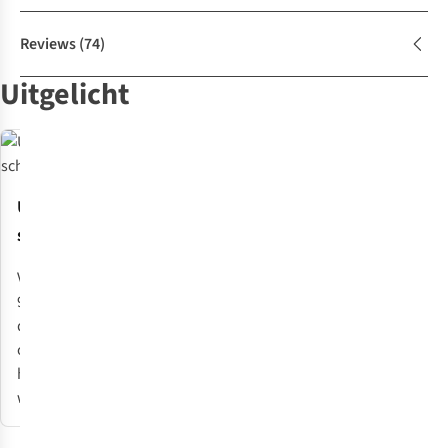
Reviews
(74)
Uitgelicht
Uitstekende
Iconische
Nieuwe
Premium
schokdemping
aantreklussen
Vibram-zool
weerbestendig
leer
Vangt tot
Trek je
Biedt extra grip
Stevig leer dat
90% van
boots
op natte en
ademt,
de impact
makkelijk
ruige
waterafstotend
op tijdens
aan én
ondergronden.
is én lang
het
weer uit.
meegaat –
wandelen.
vooral bij goed
onderhoud.