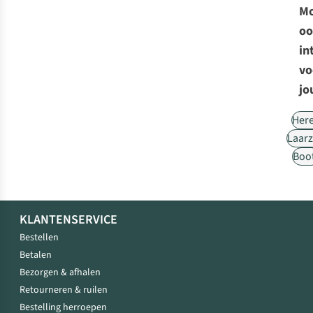
Mo
oo
in
vo
jo
Her
Laar
Boo
KLANTENSERVICE
Bestellen
Betalen
Bezorgen & afhalen
Retourneren & ruilen
Bestelling herroepen