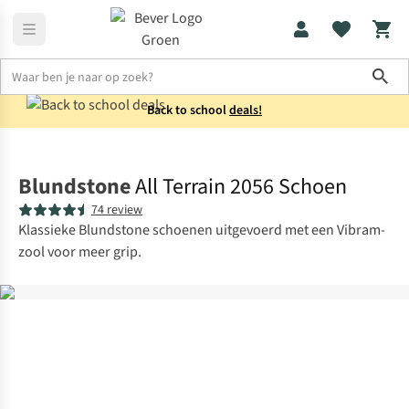
Sho
Back to school
deals!
Laarzen
Boots
Blundstone
All Terrain 2056 Schoen
74 review
Klassieke Blundstone schoenen uitgevoerd met een Vibram-
zool voor meer grip.