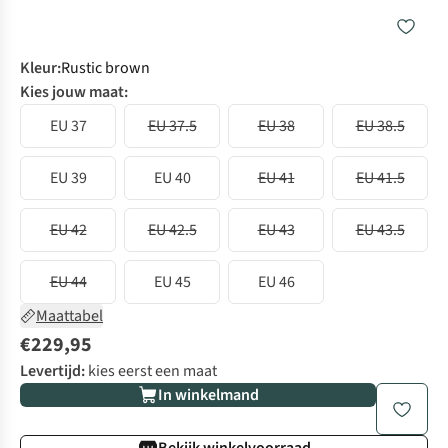
Kleur
:
Rustic brown
Kies jouw maat:
EU 37
EU 37.5
EU 38
EU 38.5
EU 39
EU 40
EU 41
EU 41.5
EU 42
EU 42.5
EU 43
EU 43.5
EU 44
EU 45
EU 46
Maattabel
€229,95
Levertijd:
kies eerst een maat
In winkelmand