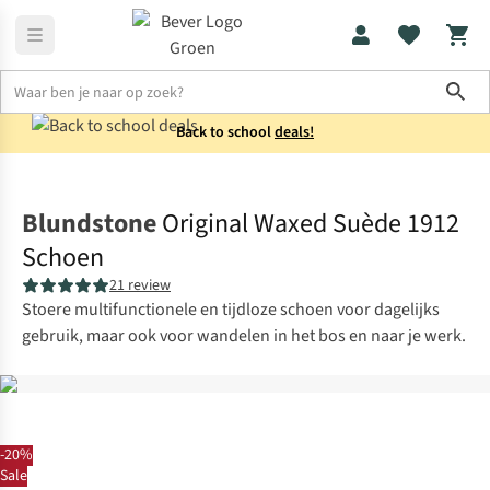
Sho
Back to school
deals!
Laarzen
Boots
Blundstone
Original Waxed Suède 1912
Schoen
21 review
Stoere multifunctionele en tijdloze schoen voor dagelijks
gebruik, maar ook voor wandelen in het bos en naar je werk.
-20%
Sale