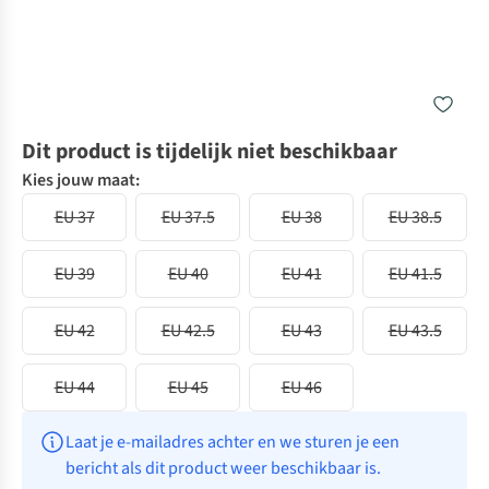
Dit product is tijdelijk niet beschikbaar
Kies jouw maat:
EU 37
EU 37.5
EU 38
EU 38.5
EU 39
EU 40
EU 41
EU 41.5
EU 42
EU 42.5
EU 43
EU 43.5
EU 44
EU 45
EU 46
Laat je e-mailadres achter en we sturen je een 
bericht als dit product weer beschikbaar is.