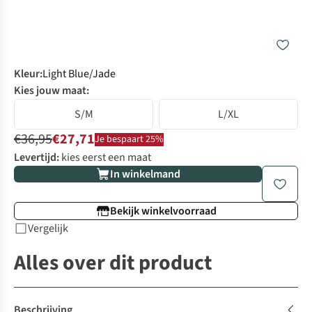
Kleur
:
Light Blue/Jade
Kies jouw maat:
S/M
L/XL
€36,95
€27,71
Je bespaart 25%
Levertijd:
kies eerst een maat
In winkelmand
Bekijk winkelvoorraad
Vergelijk
Alles over dit product
Beschrijving