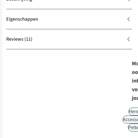
Eigenschappen
Reviews
(11)
Mo
oo
in
vo
jo
Her
Access
Pett