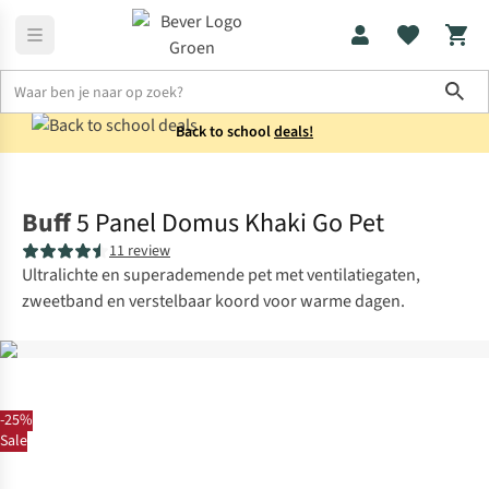
Sho
Back to school
deals!
Accessoires
Petten
Buff
5 Panel Domus Khaki Go Pet
11 review
Ultralichte en superademende pet met ventilatiegaten,
zweetband en verstelbaar koord voor warme dagen.
-25%
Sale