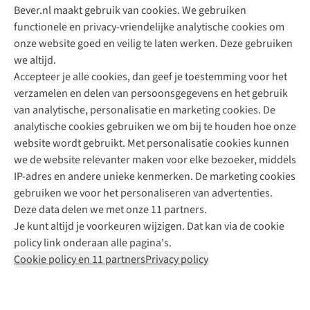
Bever.nl maakt gebruik van cookies. We gebruiken
functionele en privacy-vriendelijke analytische cookies om
onze website goed en veilig te laten werken. Deze gebruiken
Direct advies van een Buitenexpert
we altijd.
Accepteer je alle cookies, dan geef je toestemming voor het
+31 (0)85 888 50 88
verzamelen en delen van persoonsgegevens en het gebruik
+31 6 12 28 49 80
van analytische, personalisatie en marketing cookies. De
analytische cookies gebruiken we om bij te houden hoe onze
Contactformulier
website wordt gebruikt. Met personalisatie cookies kunnen
we de website relevanter maken voor elke bezoeker, middels
IP-adres en andere unieke kenmerken. De marketing cookies
Algeme
gebruiken we voor het personaliseren van advertenties.
voorwa
Deze data delen we met onze 11 partners.
|
Je kunt altijd je voorkeuren wijzigen. Dat kan via de cookie
Priva
policy link onderaan alle pagina's.
polic
Cookie policy en 11 partners
Privacy policy
|
Cook
polic