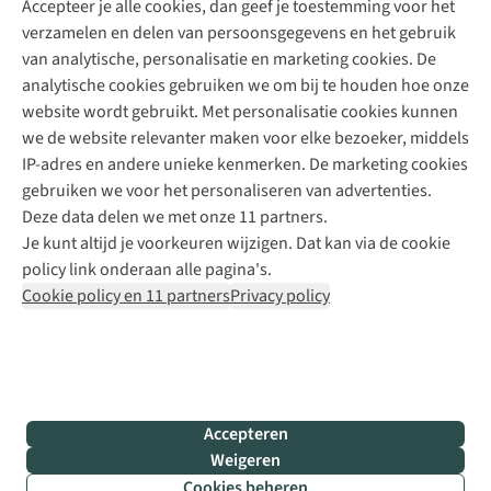
Accepteer je alle cookies, dan geef je toestemming voor het
+31 (0)85 888 50 88
verzamelen en delen van persoonsgegevens en het gebruik
+31 6 12 28 49 80
van analytische, personalisatie en marketing cookies. De
analytische cookies gebruiken we om bij te houden hoe onze
Contactformulier
website wordt gebruikt. Met personalisatie cookies kunnen
we de website relevanter maken voor elke bezoeker, middels
IP-adres en andere unieke kenmerken. De marketing cookies
Algeme
gebruiken we voor het personaliseren van advertenties.
voorwa
Deze data delen we met onze 11 partners.
|
Je kunt altijd je voorkeuren wijzigen. Dat kan via de cookie
Priva
policy link onderaan alle pagina's.
polic
Cookie policy en 11 partners
Privacy policy
|
Cook
polic
|
© 202
Accepteren
Bever
Weigeren
B.V. Al
Cookies beheren
rights