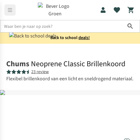
Sho
Back to school
deals!
Wandelen
Trekking
Chums
Neoprene Classic Brillenkoord
23 review
Flexibel brillenkoord van een licht en sneldrogend materiaal.