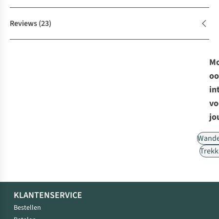
Reviews
(23)
Mo
oo
in
vo
jo
Wande
Trekk
KLANTENSERVICE
Bestellen