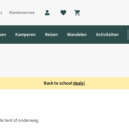
ls
Klantenservice
Shopping cart
sen
Kamperen
Reizen
Wandelen
Activiteiten
Back to school
deals!
L-205 COMPACT
 de tent of onderweg.