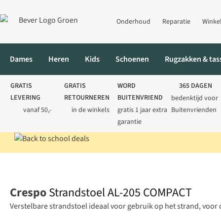
Onderhoud
Reparatie
Winke
Dames
Heren
Kids
Schoenen
Rugzakken & tas
GRATIS
GRATIS
WORD
365 DAGEN
LEVERING
RETOURNEREN
BUITENVRIEND
bedenktijd voor
vanaf 50,-
in de winkels
gratis 1 jaar extra
Buitenvrienden
garantie
Home
Kamperen
Kampeermeubels
Stoelen
Strandstoel A
Crespo
Strandstoel AL-205 COMPACT
Verstelbare strandstoel ideaal voor gebruik op het strand, voor