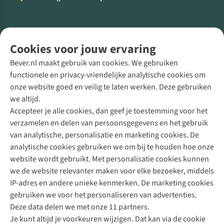
Volg ons voor meer Buiten
Cookies voor jouw ervaring
Bever.nl maakt gebruik van cookies. We gebruiken
functionele en privacy-vriendelijke analytische cookies om
onze website goed en veilig te laten werken. Deze gebruiken
Direct advies van een Buitenexpert
we altijd.
Accepteer je alle cookies, dan geef je toestemming voor het
+31 (0)85 888 50 88
verzamelen en delen van persoonsgegevens en het gebruik
+31 6 12 28 49 80
van analytische, personalisatie en marketing cookies. De
analytische cookies gebruiken we om bij te houden hoe onze
Contactformulier
website wordt gebruikt. Met personalisatie cookies kunnen
we de website relevanter maken voor elke bezoeker, middels
IP-adres en andere unieke kenmerken. De marketing cookies
Algeme
gebruiken we voor het personaliseren van advertenties.
voorwa
Deze data delen we met onze 11 partners.
|
Je kunt altijd je voorkeuren wijzigen. Dat kan via de cookie