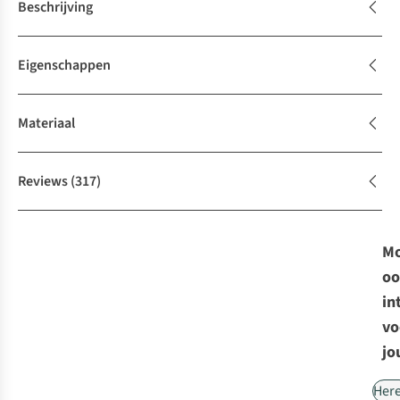
Beschrijving
Eigenschappen
Materiaal
Reviews
(317)
Mo
oo
in
vo
jo
Her