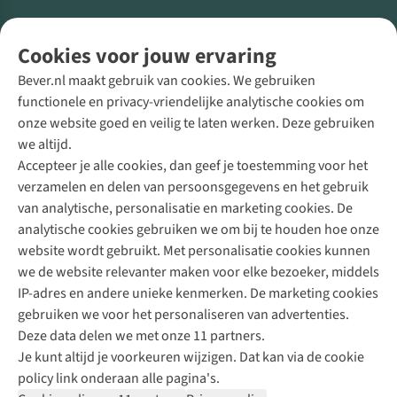
Volg ons voor meer Buiten
Cookies voor jouw ervaring
Bever.nl maakt gebruik van cookies. We gebruiken
functionele en privacy-vriendelijke analytische cookies om
onze website goed en veilig te laten werken. Deze gebruiken
Direct advies van een Buitenexpert
we altijd.
Accepteer je alle cookies, dan geef je toestemming voor het
+31 (0)85 888 50 88
verzamelen en delen van persoonsgegevens en het gebruik
+31 6 12 28 49 80
van analytische, personalisatie en marketing cookies. De
analytische cookies gebruiken we om bij te houden hoe onze
Contactformulier
website wordt gebruikt. Met personalisatie cookies kunnen
we de website relevanter maken voor elke bezoeker, middels
IP-adres en andere unieke kenmerken. De marketing cookies
Algeme
gebruiken we voor het personaliseren van advertenties.
voorwa
Deze data delen we met onze 11 partners.
|
Je kunt altijd je voorkeuren wijzigen. Dat kan via de cookie
Priva
policy link onderaan alle pagina's.
polic