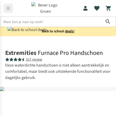
Sho
Back to school
deals!
Accessoires
Winteraccessoires
Extremities
Furnace Pro Handschoen
317 review
Deze waterdichte handschoen is niet alleen aantrekkelijk en
comfortabel, maar biedt ook uitstekende functionaliteit voor
dagelijks gebruik.