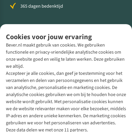
365 dagen bedenktijd
Volg ons voor meer Buiten
Cookies voor jouw ervaring
Bever.nl maakt gebruik van cookies. We gebruiken
functionele en privacy-vriendelijke analytische cookies om
onze website goed en veilig te laten werken. Deze gebruiken
Direct advies van een Buitenexpert
we altijd.
Accepteer je alle cookies, dan geef je toestemming voor het
+31 (0)85 888 50 88
verzamelen en delen van persoonsgegevens en het gebruik
+31 6 12 28 49 80
van analytische, personalisatie en marketing cookies. De
analytische cookies gebruiken we om bij te houden hoe onze
Contactformulier
website wordt gebruikt. Met personalisatie cookies kunnen
we de website relevanter maken voor elke bezoeker, middels
IP-adres en andere unieke kenmerken. De marketing cookies
Algeme
gebruiken we voor het personaliseren van advertenties.
voorwa
Deze data delen we met onze 11 partners.