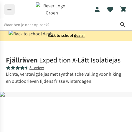
Sho
Back to school
deals!
Jassen
Donsjassen
Fjällräven
Expedition X-Lätt Isolatiejas
8 review
Lichte, verstevigde jas met synthetische vulling voor hiking
en outdoorleven tijdens frisse winterdagen.