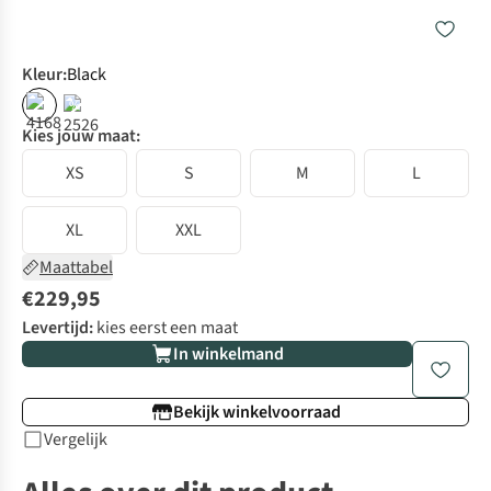
Kleur
:
Black
%
Kies jouw maat:
XS
S
M
L
XL
XXL
Maattabel
€229,95
Levertijd:
kies eerst een maat
In winkelmand
Bekijk winkelvoorraad
Vergelijk