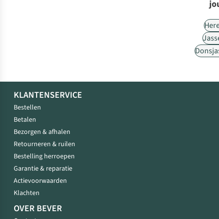
jo
Her
Jass
Donsja
KLANTENSERVICE
Bestellen
Betalen
Bezorgen & afhalen
Retourneren & ruilen
Bestelling herroepen
Garantie & reparatie
Actievoorwaarden
Klachten
OVER BEVER