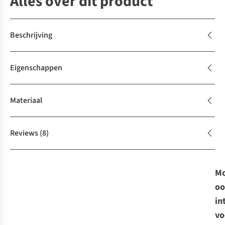
Alles over dit product
Beschrijving
Eigenschappen
Materiaal
Reviews
(8)
Mo
oo
in
vo