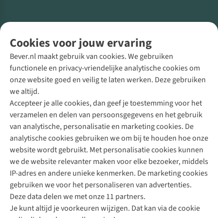
Volg ons voor meer Buiten
Cookies voor jouw ervaring
Bever.nl maakt gebruik van cookies. We gebruiken
functionele en privacy-vriendelijke analytische cookies om
onze website goed en veilig te laten werken. Deze gebruiken
Direct advies van een Buitenexpert
we altijd.
Accepteer je alle cookies, dan geef je toestemming voor het
+31 (0)85 888 50 88
verzamelen en delen van persoonsgegevens en het gebruik
+31 6 12 28 49 80
van analytische, personalisatie en marketing cookies. De
analytische cookies gebruiken we om bij te houden hoe onze
Contactformulier
website wordt gebruikt. Met personalisatie cookies kunnen
we de website relevanter maken voor elke bezoeker, middels
IP-adres en andere unieke kenmerken. De marketing cookies
Algeme
gebruiken we voor het personaliseren van advertenties.
voorwa
Deze data delen we met onze 11 partners.
|
Je kunt altijd je voorkeuren wijzigen. Dat kan via de cookie
Priva