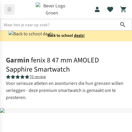
Sho
Back to school
deals!
Smartwatches
GPS-horloges
Garmin
fenix 8 47 mm AMOLED
Sapphire Smartwatch
70 review
Voor serieuze atleten en avonturiers die hun grenzen willen
verleggen - deze premium smartwatch is gemaakt om te
presteren.