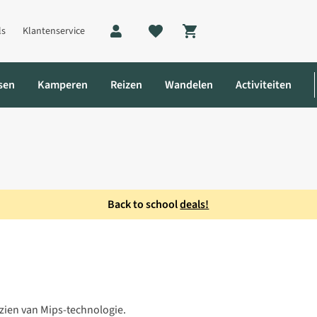
ls
Klantenservice
Shopping cart
sen
Kamperen
Reizen
Wandelen
Activiteiten
Back to school
deals!
etshelm
orzien van Mips-technologie.