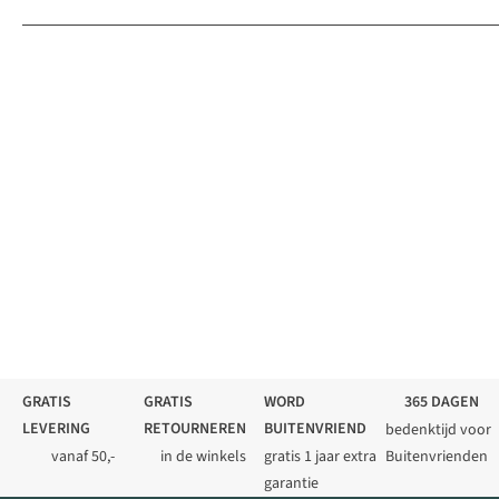
GRATIS
GRATIS
WORD
365 DAGEN
LEVERING
RETOURNEREN
BUITENVRIEND
bedenktijd voor
vanaf 50,-
in de winkels
gratis 1 jaar extra
Buitenvrienden
garantie