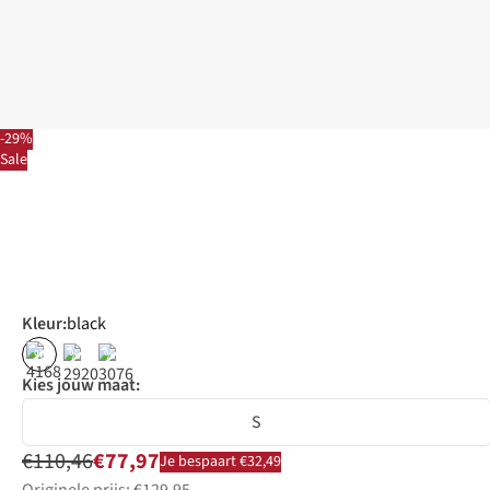
-29%
Sale
Kleur
:
black
%
%
%
Kies jouw maat:
S
€110,46
€77,97
Je bespaart €32,49