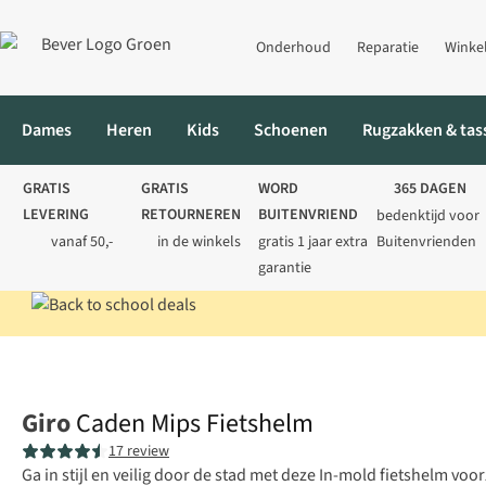
Onderhoud
Reparatie
Winke
Dames
Heren
Kids
Schoenen
Rugzakken & tas
GRATIS
GRATIS
WORD
365 DAGEN
LEVERING
RETOURNEREN
BUITENVRIEND
bedenktijd voor
vanaf 50,-
in de winkels
gratis 1 jaar extra
Buitenvrienden
garantie
Home
Fietsen
Fietsaccessoires
Fietshelmen
Caden Mips Fi
Giro
Caden Mips Fietshelm
17 review
Ga in stijl en veilig door de stad met deze In-mold fietshelm vo