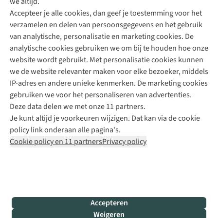
we altijd.
Accepteer je alle cookies, dan geef je toestemming voor het
+31 (0)85 888 50 88
verzamelen en delen van persoonsgegevens en het gebruik
+31 6 12 28 49 80
van analytische, personalisatie en marketing cookies. De
analytische cookies gebruiken we om bij te houden hoe onze
Contactformulier
website wordt gebruikt. Met personalisatie cookies kunnen
we de website relevanter maken voor elke bezoeker, middels
IP-adres en andere unieke kenmerken. De marketing cookies
Algeme
gebruiken we voor het personaliseren van advertenties.
voorwa
Deze data delen we met onze 11 partners.
|
Je kunt altijd je voorkeuren wijzigen. Dat kan via de cookie
Priva
policy link onderaan alle pagina's.
polic
Cookie policy en 11 partners
Privacy policy
|
Cook
polic
|
© 202
Accepteren
Bever
Weigeren
B.V. Al