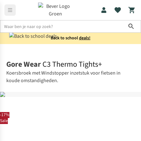
Sho
Back to school
deals!
Fietskleding
Fietsbroeken met zeem
Gore Wear
C3 Thermo Tights+
Koersbroek met Windstopper inzetstuk voor fietsen in
koude omstandigheden.
-17%
Sale