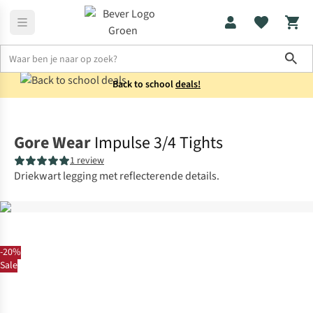
Sho
Back to school
deals!
Sportkleding
Sportbroeken
Gore Wear
Impulse 3/4 Tights
1 review
Driekwart legging met reflecterende details.
-20%
Sale