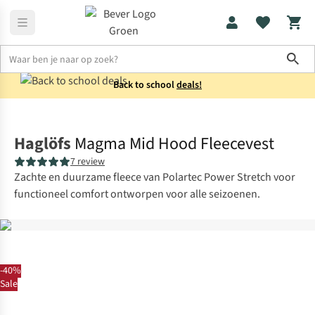
Sho
Back to school
deals!
Vesten
Fleecevesten
Haglöfs
Magma Mid Hood Fleecevest
7 review
Zachte en duurzame fleece van Polartec Power Stretch voor
functioneel comfort ontworpen voor alle seizoenen.
-40%
Sale