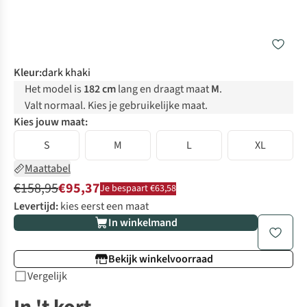
Kleur
:
dark khaki
Het model is
182 cm
lang en draagt maat
M
.
Valt normaal. Kies je gebruikelijke maat.
Kies jouw maat:
S
M
L
XL
Maattabel
€158,95
€95,37
Je bespaart €63,58
Levertijd:
kies eerst een maat
In winkelmand
Bekijk winkelvoorraad
Vergelijk