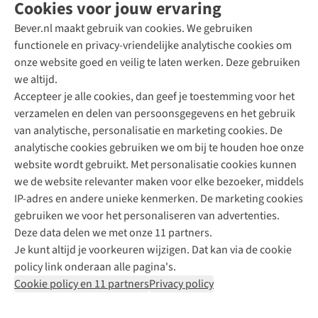
Cookies voor jouw ervaring
Bever.nl maakt gebruik van cookies. We gebruiken
functionele en privacy-vriendelijke analytische cookies om
onze website goed en veilig te laten werken. Deze gebruiken
Direct advies van een Buitenexpert
we altijd.
Accepteer je alle cookies, dan geef je toestemming voor het
+31 (0)85 888 50 88
verzamelen en delen van persoonsgegevens en het gebruik
+31 6 12 28 49 80
van analytische, personalisatie en marketing cookies. De
analytische cookies gebruiken we om bij te houden hoe onze
Contactformulier
website wordt gebruikt. Met personalisatie cookies kunnen
we de website relevanter maken voor elke bezoeker, middels
IP-adres en andere unieke kenmerken. De marketing cookies
Algeme
gebruiken we voor het personaliseren van advertenties.
voorwa
Deze data delen we met onze 11 partners.
|
Je kunt altijd je voorkeuren wijzigen. Dat kan via de cookie
Priva
policy link onderaan alle pagina's.
polic
Cookie policy en 11 partners
Privacy policy
|
Cook