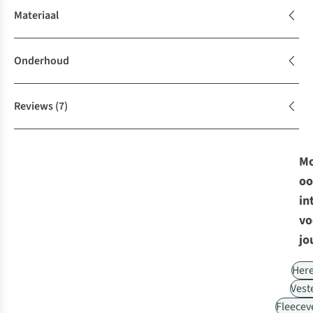
Materiaal
Onderhoud
Reviews
(7)
Mo
oo
in
vo
jo
Her
Vest
Fleecev