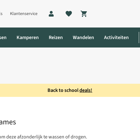
ls
Klantenservice
Shopping cart
sen
Kamperen
Reizen
Wandelen
Activiteiten
Back to school
deals!
 Patrol Handschoen Dames
Dames
m deze afzonderlijk te wassen of drogen.