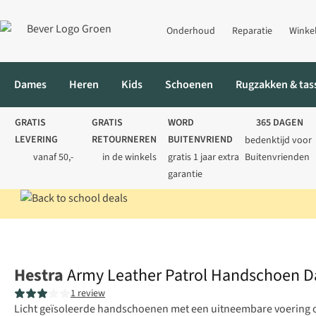
Onderhoud
Reparatie
Winke
Dames
Heren
Kids
Schoenen
Rugzakken & tas
GRATIS
GRATIS
WORD
365 DAGEN
LEVERING
RETOURNEREN
BUITENVRIEND
bedenktijd voor
vanaf 50,-
in de winkels
gratis 1 jaar extra
Buitenvrienden
garantie
Home
Dames
Accessoires
Winteraccessoires
Army Leather
Hestra
Army Leather Patrol Handschoen 
1 review
Licht geïsoleerde handschoenen met een uitneembare voering o