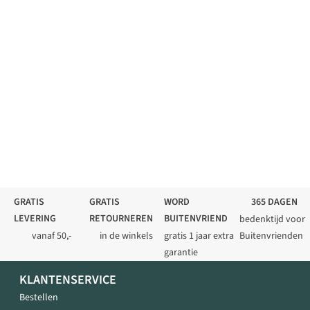
GRATIS
GRATIS
WORD
365 DAGEN
LEVERING
RETOURNEREN
BUITENVRIEND
bedenktijd voor
vanaf 50,-
in de winkels
gratis 1 jaar extra
Buitenvrienden
garantie
KLANTENSERVICE
Bestellen