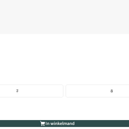
7
8
In winkelmand