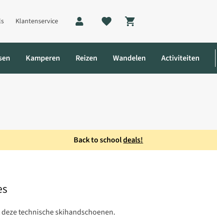
ls
Klantenservice
Shopping cart
sen
Kamperen
Reizen
Wandelen
Activiteiten
Back to school
deals!
choen Dames
es
t deze technische skihandschoenen.