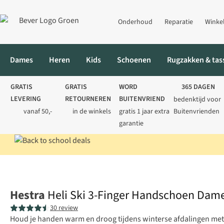
Onderhoud
Reparatie
Winke
Dames
Heren
Kids
Schoenen
Rugzakken & tas
GRATIS
GRATIS
WORD
365 DAGEN
LEVERING
RETOURNEREN
BUITENVRIEND
bedenktijd voor
vanaf 50,-
in de winkels
gratis 1 jaar extra
Buitenvrienden
garantie
Home
Dames
Accessoires
Wanten
Heli Ski 3-Finger Hands
Hestra
Heli Ski 3-Finger Handschoen Dam
30 review
Houd je handen warm en droog tijdens winterse afdalingen me