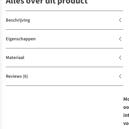
Alles over dit product
Beschrijving
Eigenschappen
Materiaal
Reviews
(6)
Mo
oo
in
vo