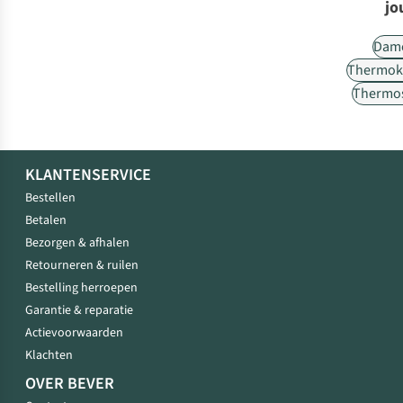
jo
Dam
Thermok
Thermos
KLANTENSERVICE
Bestellen
Betalen
Bezorgen & afhalen
Retourneren & ruilen
Bestelling herroepen
Garantie & reparatie
Actievoorwaarden
Klachten
OVER BEVER