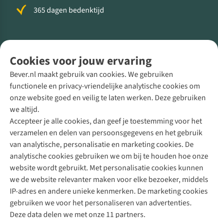
365 dagen bedenktijd
Volg ons voor meer Buiten
Cookies voor jouw ervaring
Bever.nl maakt gebruik van cookies. We gebruiken
functionele en privacy-vriendelijke analytische cookies om
onze website goed en veilig te laten werken. Deze gebruiken
Direct advies van een Buitenexpert
we altijd.
Accepteer je alle cookies, dan geef je toestemming voor het
+31 (0)85 888 50 88
verzamelen en delen van persoonsgegevens en het gebruik
+31 6 12 28 49 80
van analytische, personalisatie en marketing cookies. De
analytische cookies gebruiken we om bij te houden hoe onze
Contactformulier
website wordt gebruikt. Met personalisatie cookies kunnen
we de website relevanter maken voor elke bezoeker, middels
IP-adres en andere unieke kenmerken. De marketing cookies
Algeme
gebruiken we voor het personaliseren van advertenties.
voorwa
Deze data delen we met onze 11 partners.