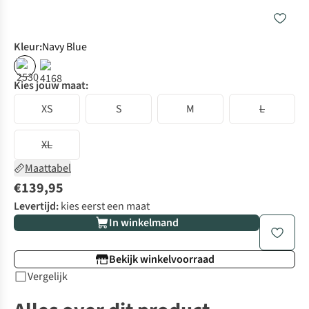
Kleur
:
Navy Blue
Kies jouw maat:
XS
S
M
L
XL
Maattabel
€139,95
Levertijd:
kies eerst een maat
In winkelmand
Bekijk winkelvoorraad
Vergelijk