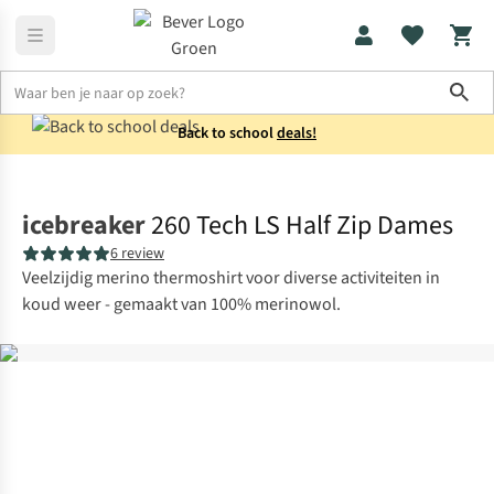
Sho
Back to school
deals!
Thermokleding
Thermoshirts
icebreaker
260 Tech LS Half Zip Dames
6 review
Veelzijdig merino thermoshirt voor diverse activiteiten in
koud weer - gemaakt van 100% merinowol.