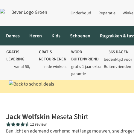
Onderhoud
Reparatie
Winke
Dames
Heren
Kids
Schoenen
Rugzakken & tas
GRATIS
GRATIS
WORD
365 DAGEN
LEVERING
RETOURNEREN
BUITENVRIEND
bedenktijd voor
vanaf 50,-
in de winkels
gratis 1 jaar extra
Buitenvrienden
garantie
Home
Heren
Shirts
Overhemden
Meseta Shirt
Jack Wolfskin
Meseta Shirt
12 review
Een licht en ademend overhemd met lange mouwen, sneldrogen