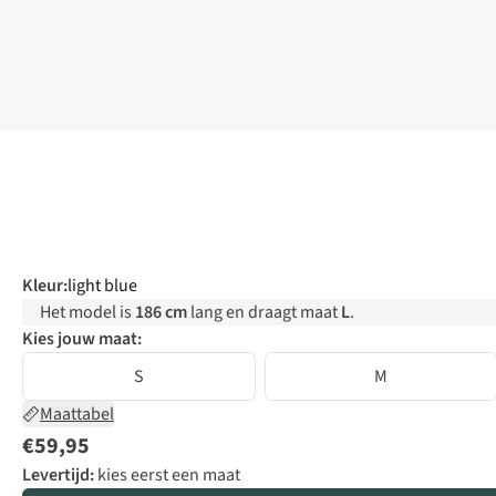
Kleur
:
light blue
Het model is
186 cm
lang en draagt maat
L
.
Kies jouw maat:
S
M
Maattabel
€59,95
Levertijd:
kies eerst een maat