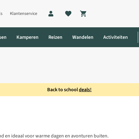
ls
Klantenservice
Shopping cart
sen
Kamperen
Reizen
Wandelen
Activiteiten
Back to school
deals!
d en ideaal voor warme dagen en avonturen buiten.