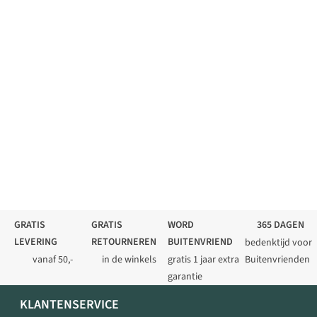
GRATIS
GRATIS
WORD
365 DAGEN
LEVERING
RETOURNEREN
BUITENVRIEND
bedenktijd voor
vanaf 50,-
in de winkels
gratis 1 jaar extra
Buitenvrienden
garantie
KLANTENSERVICE