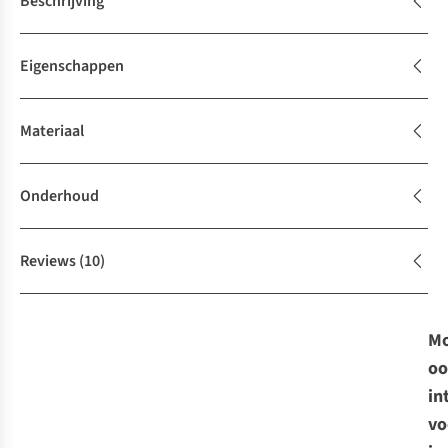
Beschrijving
Eigenschappen
Materiaal
Onderhoud
Reviews
(10)
Mo
oo
in
vo