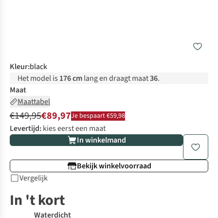
Kleur
:
black
Het model is
176 cm
lang en draagt maat
36
.
Maat
Maattabel
€149,95
€89,97
Je bespaart €59,98
Levertijd:
kies eerst een maat
In winkelmand
Bekijk winkelvoorraad
Vergelijk
In 't kort
Waterdicht