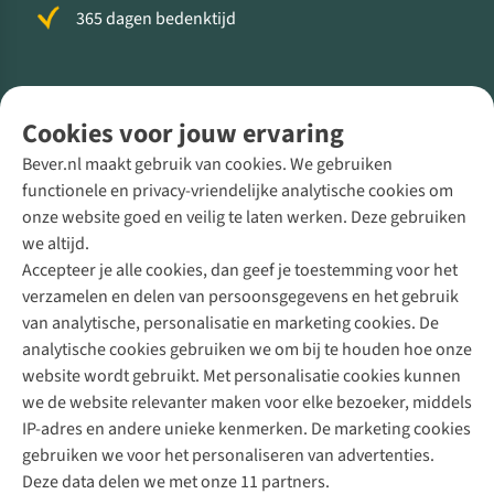
365 dagen bedenktijd
Volg ons voor meer Buiten
Cookies voor jouw ervaring
Bever.nl maakt gebruik van cookies. We gebruiken
functionele en privacy-vriendelijke analytische cookies om
onze website goed en veilig te laten werken. Deze gebruiken
Direct advies van een Buitenexpert
we altijd.
Accepteer je alle cookies, dan geef je toestemming voor het
+31 (0)85 888 50 88
verzamelen en delen van persoonsgegevens en het gebruik
+31 6 12 28 49 80
van analytische, personalisatie en marketing cookies. De
analytische cookies gebruiken we om bij te houden hoe onze
Contactformulier
website wordt gebruikt. Met personalisatie cookies kunnen
we de website relevanter maken voor elke bezoeker, middels
IP-adres en andere unieke kenmerken. De marketing cookies
Algeme
gebruiken we voor het personaliseren van advertenties.
voorwa
Deze data delen we met onze 11 partners.