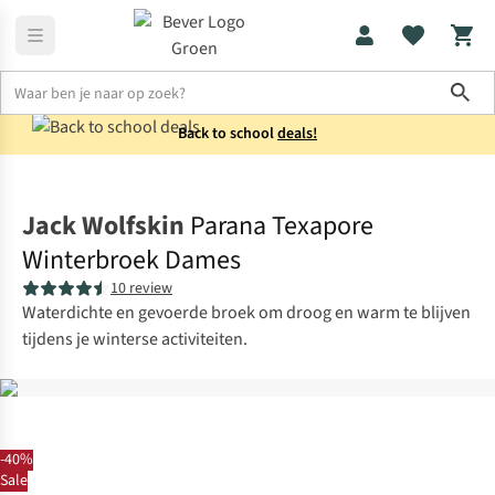
Sho
Back to school
deals!
Fietskleding
Waterdichte fietsbroeken
Jack Wolfskin
Parana Texapore
Winterbroek Dames
10 review
Waterdichte en gevoerde broek om droog en warm te blijven
tijdens je winterse activiteiten.
-40%
Sale