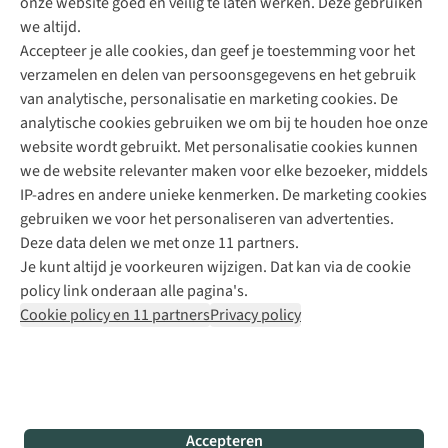
onze website goed en veilig te laten werken. Deze gebruiken
Direct advies van een Buitenexpert
we altijd.
Accepteer je alle cookies, dan geef je toestemming voor het
+31 (0)85 888 50 88
verzamelen en delen van persoonsgegevens en het gebruik
+31 6 12 28 49 80
van analytische, personalisatie en marketing cookies. De
analytische cookies gebruiken we om bij te houden hoe onze
Contactformulier
website wordt gebruikt. Met personalisatie cookies kunnen
we de website relevanter maken voor elke bezoeker, middels
IP-adres en andere unieke kenmerken. De marketing cookies
Algeme
gebruiken we voor het personaliseren van advertenties.
voorwa
Deze data delen we met onze 11 partners.
|
Je kunt altijd je voorkeuren wijzigen. Dat kan via de cookie
Priva
policy link onderaan alle pagina's.
polic
Cookie policy en 11 partners
Privacy policy
|
Cook
polic
|
© 202
Accepteren
Bever