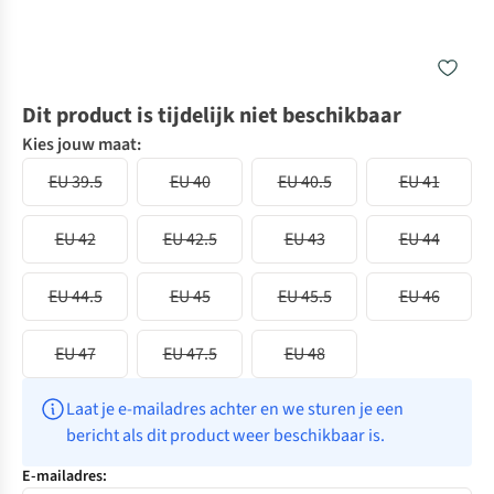
Dit product is tijdelijk niet beschikbaar
Kies jouw maat:
EU 39.5
EU 40
EU 40.5
EU 41
EU 42
EU 42.5
EU 43
EU 44
EU 44.5
EU 45
EU 45.5
EU 46
EU 47
EU 47.5
EU 48
Laat je e-mailadres achter en we sturen je een 
bericht als dit product weer beschikbaar is.
E-mailadres: