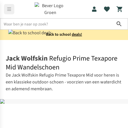
Sho
Back to school
deals!
Schoenen
Halfhoge wandelschoenen
Jack Wolfskin
Refugio Prime Texapore
Mid Wandelschoen
De Jack Wolfskin Refugio Prime Texapore Mid voor heren is
een klassieke outdoor-schoen - voorzien van een waterdicht
en ademend membraan.