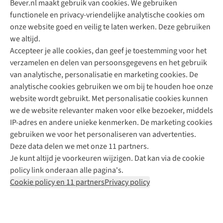
Bever.nl maakt gebruik van cookies. We gebruiken
functionele en privacy-vriendelijke analytische cookies om
onze website goed en veilig te laten werken. Deze gebruiken
Direct advies van een Buitenexpert
we altijd.
Accepteer je alle cookies, dan geef je toestemming voor het
+31 (0)85 888 50 88
verzamelen en delen van persoonsgegevens en het gebruik
+31 6 12 28 49 80
van analytische, personalisatie en marketing cookies. De
analytische cookies gebruiken we om bij te houden hoe onze
Contactformulier
website wordt gebruikt. Met personalisatie cookies kunnen
we de website relevanter maken voor elke bezoeker, middels
IP-adres en andere unieke kenmerken. De marketing cookies
Algeme
gebruiken we voor het personaliseren van advertenties.
voorwa
Deze data delen we met onze 11 partners.
|
Je kunt altijd je voorkeuren wijzigen. Dat kan via de cookie
Priva
policy link onderaan alle pagina's.
polic
Cookie policy en 11 partners
Privacy policy
|
Cook
polic