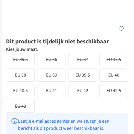
Dit product is tijdelijk niet beschikbaar
Kies jouw maat:
EU 35.5
EU 36
EU 37
EU 37.5
EU 38
EU 39
EU 39.5
EU 40
EU 40.5
EU 41
EU 42
EU 42.5
EU 43
Laat je e-mailadres achter en we sturen je een 
bericht als dit product weer beschikbaar is.