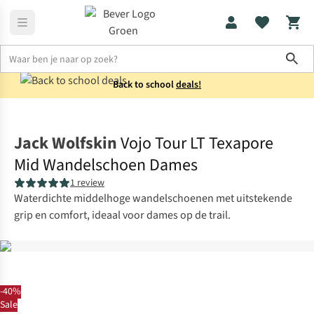
Sho
Back to school
deals!
Schoenen
Halfhoge wandelschoenen
Jack Wolfskin
Vojo Tour LT Texapore
Mid Wandelschoen Dames
1 review
Waterdichte middelhoge wandelschoenen met uitstekende
grip en comfort, ideaal voor dames op de trail.
-40%
Sale