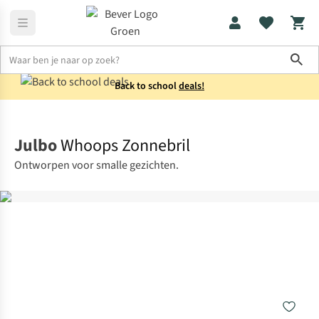
Sho
Back to school
deals!
Home
Wandelen
Julbo
Whoops Zonnebril
Ontworpen voor smalle gezichten.