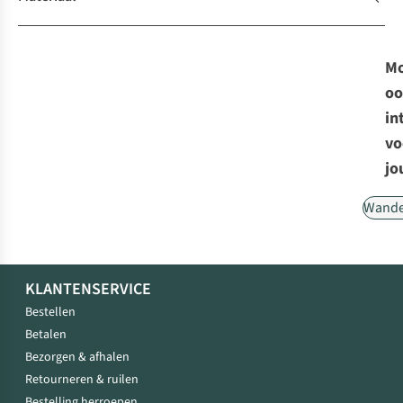
Mo
oo
in
vo
jo
Wande
KLANTENSERVICE
Bestellen
Betalen
Bezorgen & afhalen
Retourneren & ruilen
Bestelling herroepen