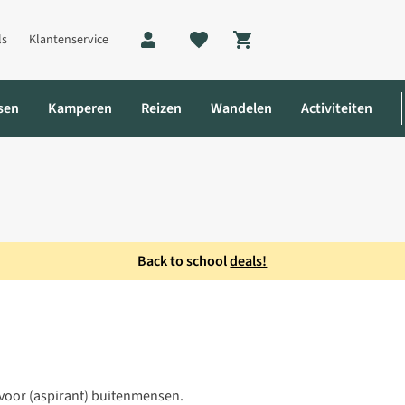
ls
Klantenservice
Shopping cart
sen
Kamperen
Reizen
Wandelen
Activiteiten
Back to school
deals!
ut
 voor (aspirant) buitenmensen.