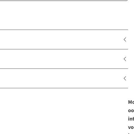
Mo
oo
in
vo