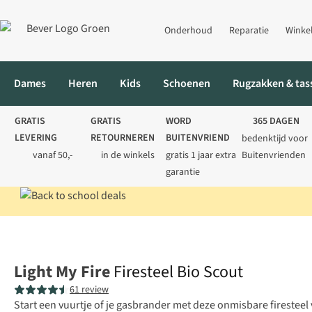
Onderhoud
Reparatie
Winke
Dames
Heren
Kids
Schoenen
Rugzakken & tas
GRATIS
GRATIS
WORD
365 DAGEN
LEVERING
RETOURNEREN
BUITENVRIEND
bedenktijd voor
vanaf 50,-
in de winkels
gratis 1 jaar extra
Buitenvrienden
garantie
Home
Kamperen
Koken
Kookaccessoires
Firesteel Bio Sco
Light My Fire
Firesteel Bio Scout
61 review
Start een vuurtje of je gasbrander met deze onmisbare firesteel