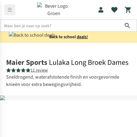
Sho
Back to school
deals!
Broeken
Wandelbroeken
Maier Sports
Lulaka Long Broek Dames
11 review
Sneldrogend, waterafstotende finish en voorgevormde
knieën voor extra bewegingsvrijheid.