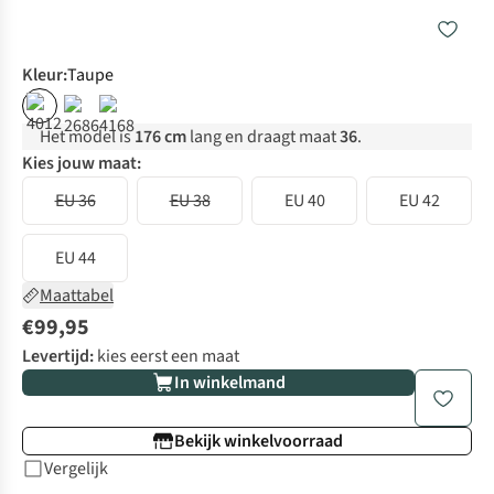
Kleur
:
Taupe
Het model is
176 cm
lang en draagt maat
36
.
Kies jouw maat:
EU 36
EU 38
EU 40
EU 42
EU 44
Maattabel
€99,95
Levertijd:
kies eerst een maat
In winkelmand
Bekijk winkelvoorraad
Vergelijk