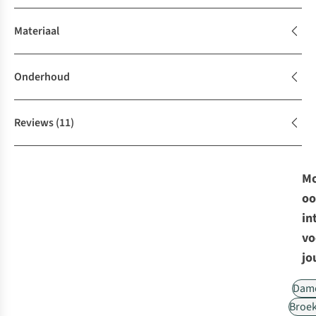
Materiaal
Onderhoud
Reviews
(11)
Mo
oo
in
vo
jo
Dam
Broe