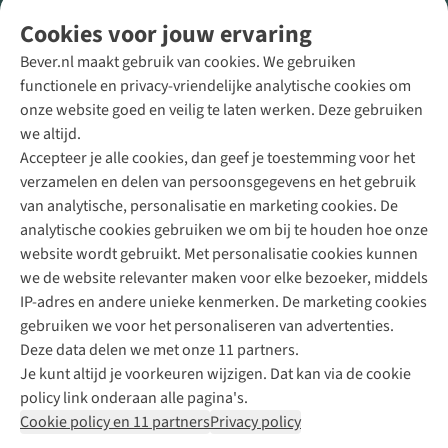
Volg ons voor meer Buiten
Cookies voor jouw ervaring
Bever.nl maakt gebruik van cookies. We gebruiken
functionele en privacy-vriendelijke analytische cookies om
onze website goed en veilig te laten werken. Deze gebruiken
Direct advies van een Buitenexpert
we altijd.
Accepteer je alle cookies, dan geef je toestemming voor het
+31 (0)85 888 50 88
verzamelen en delen van persoonsgegevens en het gebruik
+31 6 12 28 49 80
van analytische, personalisatie en marketing cookies. De
analytische cookies gebruiken we om bij te houden hoe onze
Contactformulier
website wordt gebruikt. Met personalisatie cookies kunnen
we de website relevanter maken voor elke bezoeker, middels
IP-adres en andere unieke kenmerken. De marketing cookies
Algeme
gebruiken we voor het personaliseren van advertenties.
voorwa
Deze data delen we met onze 11 partners.
|
Je kunt altijd je voorkeuren wijzigen. Dat kan via de cookie
Priva
policy link onderaan alle pagina's.
polic
Cookie policy en 11 partners
Privacy policy
|