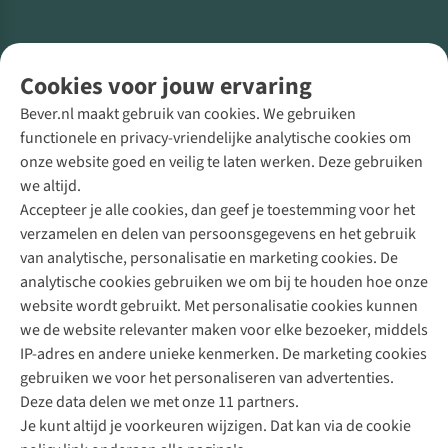
Volg ons voor meer Buiten
Cookies voor jouw ervaring
Bever.nl maakt gebruik van cookies. We gebruiken
functionele en privacy-vriendelijke analytische cookies om
onze website goed en veilig te laten werken. Deze gebruiken
Direct advies van een Buitenexpert
we altijd.
Accepteer je alle cookies, dan geef je toestemming voor het
+31 (0)85 888 50 88
verzamelen en delen van persoonsgegevens en het gebruik
+31 6 12 28 49 80
van analytische, personalisatie en marketing cookies. De
analytische cookies gebruiken we om bij te houden hoe onze
Contactformulier
website wordt gebruikt. Met personalisatie cookies kunnen
we de website relevanter maken voor elke bezoeker, middels
IP-adres en andere unieke kenmerken. De marketing cookies
Algeme
gebruiken we voor het personaliseren van advertenties.
voorwa
Deze data delen we met onze 11 partners.
|
Je kunt altijd je voorkeuren wijzigen. Dat kan via de cookie
Priva