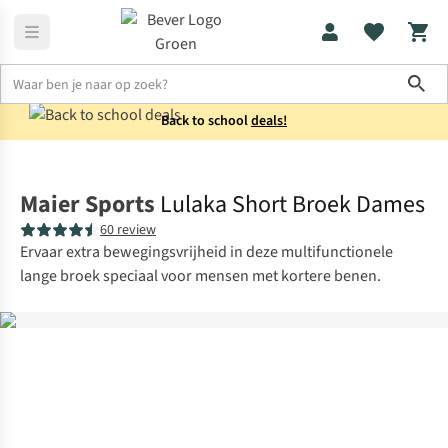
Sho
Back to school
deals!
Broeken
Wandelbroeken
Maier Sports
Lulaka Short Broek Dames
60 review
Ervaar extra bewegingsvrijheid in deze multifunctionele
lange broek speciaal voor mensen met kortere benen.