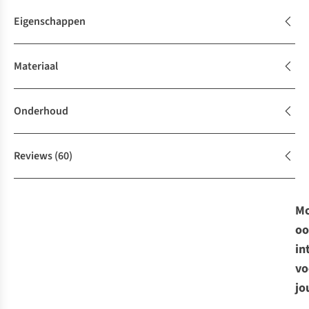
Eigenschappen
Materiaal
Onderhoud
Reviews
(60)
Mo
oo
in
vo
jo