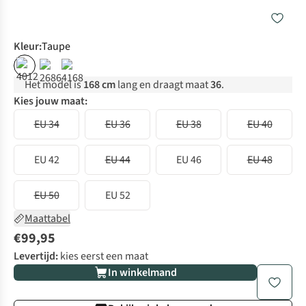
Kleur
:
Taupe
Het model is
168 cm
lang en draagt maat
36
.
Kies jouw maat:
EU 34
EU 36
EU 38
EU 40
EU 42
EU 44
EU 46
EU 48
EU 50
EU 52
Maattabel
€99,95
Levertijd:
kies eerst een maat
In winkelmand