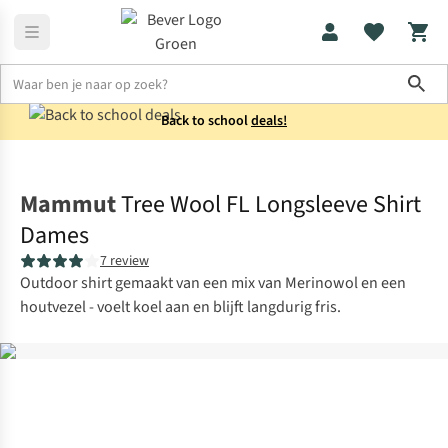
Sho
Back to school
deals!
Shirts
Longsleeves
Mammut
Tree Wool FL Longsleeve Shirt
Dames
7 review
Outdoor shirt gemaakt van een mix van Merinowol en een
houtvezel - voelt koel aan en blijft langdurig fris.