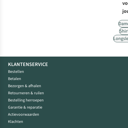
vo
jo
Dam
Shir
Longsl
KLANTENSERVICE
Bestellen
Betalen
Bezorgen & afhalen
Retourneren & ruilen
Bestelling herroepen
Garantie & reparatie
Actievoorwaarden
Klachten