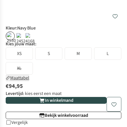
Kleur
:
Navy Blue
%
Kies jouw maat:
XS
S
M
L
XL
Maattabel
€94,95
Levertijd:
kies eerst een maat
In winkelmand
Bekijk winkelvoorraad
Vergelijk