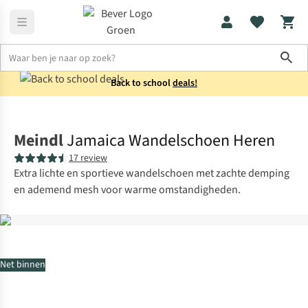
Sho
Back to school
deals!
Schoenen
Sportieve wandelschoenen
Meindl
Jamaica Wandelschoen Heren
17 review
Extra lichte en sportieve wandelschoen met zachte demping
en ademend mesh voor warme omstandigheden.
Net binnen