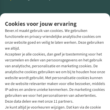
Volg ons voor meer Buiten
Cookies voor jouw ervaring
Bever.nl maakt gebruik van cookies. We gebruiken
functionele en privacy-vriendelijke analytische cookies om
onze website goed en veilig te laten werken. Deze gebruiken
Direct advies van een Buitenexpert
we altijd.
Accepteer je alle cookies, dan geef je toestemming voor het
+31 (0)85 888 50 88
verzamelen en delen van persoonsgegevens en het gebruik
+31 6 12 28 49 80
van analytische, personalisatie en marketing cookies. De
analytische cookies gebruiken we om bij te houden hoe onze
Contactformulier
website wordt gebruikt. Met personalisatie cookies kunnen
we de website relevanter maken voor elke bezoeker, middels
IP-adres en andere unieke kenmerken. De marketing cookies
Algeme
gebruiken we voor het personaliseren van advertenties.
voorwa
Deze data delen we met onze 11 partners.
|
Je kunt altijd je voorkeuren wijzigen. Dat kan via de cookie