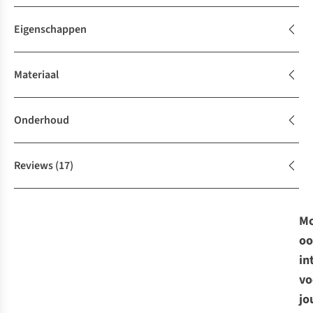
Eigenschappen
Materiaal
Onderhoud
Reviews
(17)
Mo
oo
in
vo
jo