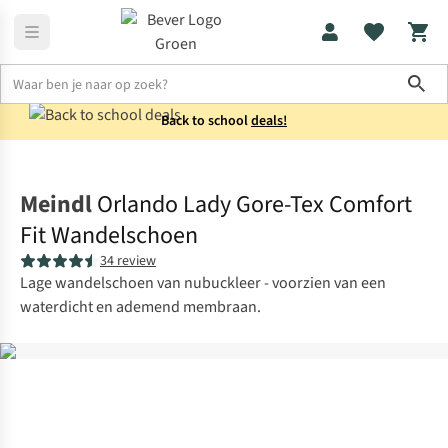
Sho
Back to school
deals!
Schoenen
Wandelschoenen
Meindl
Orlando Lady Gore-Tex Comfort
Fit Wandelschoen
34 review
Lage wandelschoen van nubuckleer - voorzien van een
waterdicht en ademend membraan.