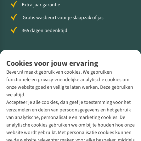
Extra jaar garantie
Gratis wasbeurt voor je slaapzak of jas
365 dagen bedenktijd
Volg ons voor meer Buiten
Cookies voor jouw ervaring
Bever.nl maakt gebruik van cookies. We gebruiken
functionele en privacy-vriendelijke analytische cookies om
onze website goed en veilig te laten werken. Deze gebruiken
Direct advies van een Buitenexpert
we altijd.
Accepteer je alle cookies, dan geef je toestemming voor het
+31 (0)85 888 50 88
verzamelen en delen van persoonsgegevens en het gebruik
+31 6 12 28 49 80
van analytische, personalisatie en marketing cookies. De
analytische cookies gebruiken we om bij te houden hoe onze
Contactformulier
website wordt gebruikt. Met personalisatie cookies kunnen
we de website relevanter maken voor elke bezoeker, middels