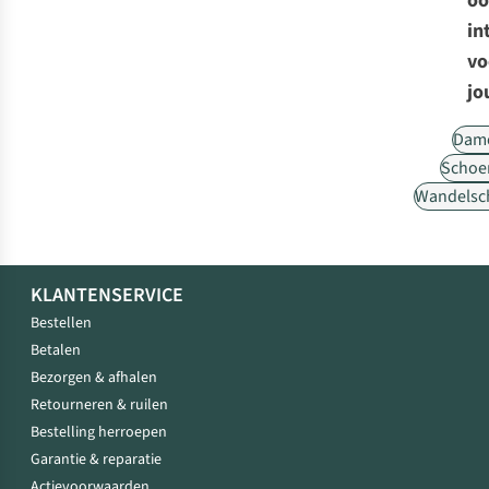
oo
in
vo
jo
Dam
Schoe
Wandelsc
KLANTENSERVICE
Bestellen
Betalen
Bezorgen & afhalen
Retourneren & ruilen
Bestelling herroepen
Garantie & reparatie
Actievoorwaarden