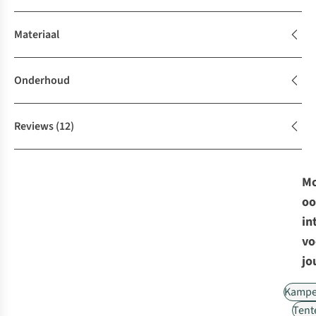
Materiaal
Onderhoud
Reviews
(12)
Mo
oo
in
vo
jo
Kampe
Tent