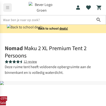
Sho
Back to school
deals!
Tenten
2-persoons
Nomad
Maku 2 XL Premium Tent 2
Persoons
12 review
Deze ruime tent heeft voldoende opbergruimte aan de
binnenkant en is volledig waterdicht.
-25%
Sale