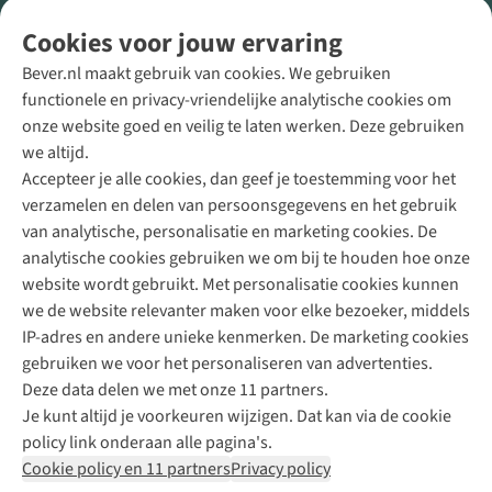
Volg ons voor meer Buiten
Cookies voor jouw ervaring
Bever.nl maakt gebruik van cookies. We gebruiken
functionele en privacy-vriendelijke analytische cookies om
onze website goed en veilig te laten werken. Deze gebruiken
Direct advies van een Buitenexpert
we altijd.
Accepteer je alle cookies, dan geef je toestemming voor het
+31 (0)85 888 50 88
verzamelen en delen van persoonsgegevens en het gebruik
+31 6 12 28 49 80
van analytische, personalisatie en marketing cookies. De
analytische cookies gebruiken we om bij te houden hoe onze
Contactformulier
website wordt gebruikt. Met personalisatie cookies kunnen
we de website relevanter maken voor elke bezoeker, middels
IP-adres en andere unieke kenmerken. De marketing cookies
Algeme
gebruiken we voor het personaliseren van advertenties.
voorwa
Deze data delen we met onze 11 partners.
|
Je kunt altijd je voorkeuren wijzigen. Dat kan via de cookie
Priva
policy link onderaan alle pagina's.
polic
Cookie policy en 11 partners
Privacy policy
|