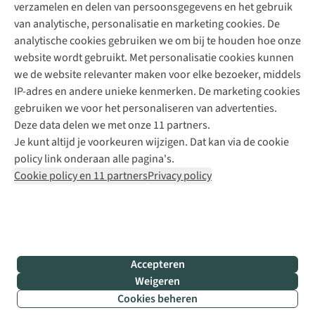
verzamelen en delen van persoonsgegevens en het gebruik
+31 6 12 28 49 80
van analytische, personalisatie en marketing cookies. De
analytische cookies gebruiken we om bij te houden hoe onze
Contactformulier
website wordt gebruikt. Met personalisatie cookies kunnen
we de website relevanter maken voor elke bezoeker, middels
IP-adres en andere unieke kenmerken. De marketing cookies
Algeme
gebruiken we voor het personaliseren van advertenties.
voorwa
Deze data delen we met onze 11 partners.
|
Je kunt altijd je voorkeuren wijzigen. Dat kan via de cookie
Priva
policy link onderaan alle pagina's.
polic
Cookie policy en 11 partners
Privacy policy
|
Cook
polic
|
© 202
Accepteren
Bever
Weigeren
B.V. Al
Cookies beheren
rights