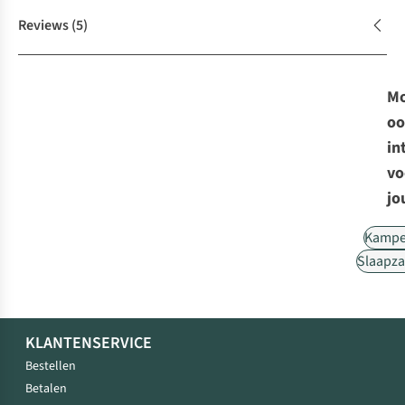
Reviews
(5)
Mo
oo
in
vo
jo
Kampe
Slaapz
KLANTENSERVICE
Bestellen
Betalen