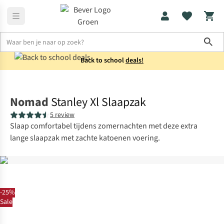
Sho
Back to school
deals!
Kamperen
Slaapzakken
Nomad
Stanley Xl Slaapzak
5 review
Slaap comfortabel tijdens zomernachten met deze extra
lange slaapzak met zachte katoenen voering.
-25%
Sale