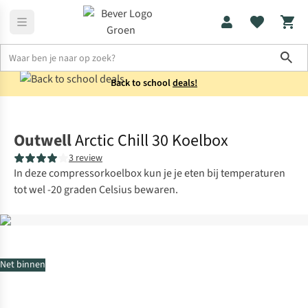
Sho
Back to school
deals!
Koken
Koelboxen elektrisch
Outwell
Arctic Chill 30 Koelbox
3 review
In deze compressorkoelbox kun je je eten bij temperaturen
tot wel -20 graden Celsius bewaren.
Net binnen