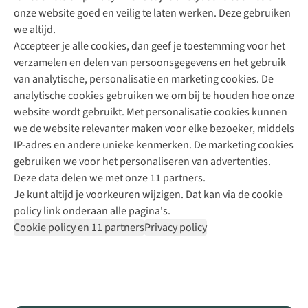
onze website goed en veilig te laten werken. Deze gebruiken
Direct advies van een Buitenexpert
we altijd.
Accepteer je alle cookies, dan geef je toestemming voor het
+31 (0)85 888 50 88
verzamelen en delen van persoonsgegevens en het gebruik
+31 6 12 28 49 80
van analytische, personalisatie en marketing cookies. De
analytische cookies gebruiken we om bij te houden hoe onze
Contactformulier
website wordt gebruikt. Met personalisatie cookies kunnen
we de website relevanter maken voor elke bezoeker, middels
IP-adres en andere unieke kenmerken. De marketing cookies
Algeme
gebruiken we voor het personaliseren van advertenties.
voorwa
Deze data delen we met onze 11 partners.
|
Je kunt altijd je voorkeuren wijzigen. Dat kan via de cookie
Priva
policy link onderaan alle pagina's.
polic
Cookie policy en 11 partners
Privacy policy
|
Cook
polic
|
© 202