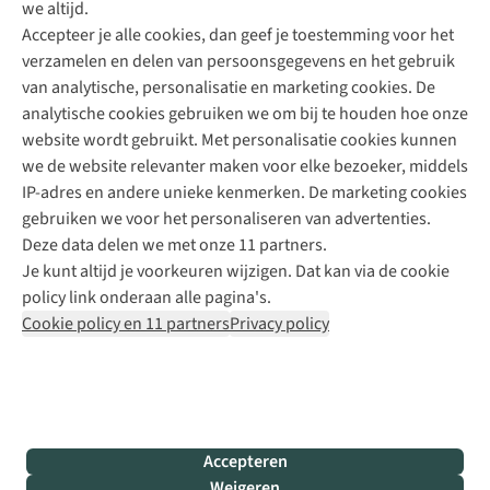
we altijd.
Accepteer je alle cookies, dan geef je toestemming voor het
+31 (0)85 888 50 88
verzamelen en delen van persoonsgegevens en het gebruik
+31 6 12 28 49 80
van analytische, personalisatie en marketing cookies. De
analytische cookies gebruiken we om bij te houden hoe onze
Contactformulier
website wordt gebruikt. Met personalisatie cookies kunnen
we de website relevanter maken voor elke bezoeker, middels
IP-adres en andere unieke kenmerken. De marketing cookies
Algeme
gebruiken we voor het personaliseren van advertenties.
voorwa
Deze data delen we met onze 11 partners.
|
Je kunt altijd je voorkeuren wijzigen. Dat kan via de cookie
Priva
policy link onderaan alle pagina's.
polic
Cookie policy en 11 partners
Privacy policy
|
Cook
polic
|
© 202
Accepteren
Bever
Weigeren