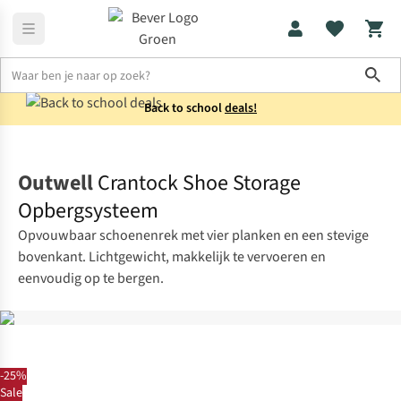
Sho
Back to school
deals!
Kampeermeubels
Kasten
Outwell
Crantock Shoe Storage
Opbergsysteem
Opvouwbaar schoenenrek met vier planken en een stevige
bovenkant. Lichtgewicht, makkelijk te vervoeren en
eenvoudig op te bergen.
-25%
Sale