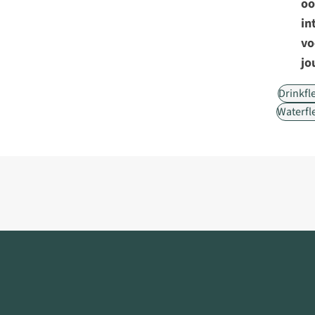
oo
in
vo
jo
Drinkfl
Waterfl