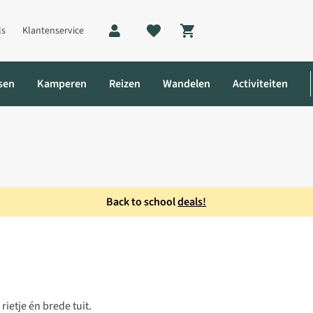
ls
Klantenservice
Shopping cart
sen
Kamperen
Reizen
Wandelen
Activiteiten
Back to school
deals!
rietje én brede tuit.