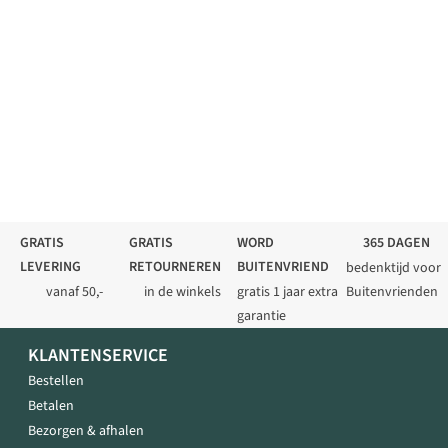
GRATIS
GRATIS
WORD
365 DAGEN
LEVERING
RETOURNEREN
BUITENVRIEND
bedenktijd voor
vanaf 50,-
in de winkels
gratis 1 jaar extra
Buitenvrienden
garantie
KLANTENSERVICE
Bestellen
Betalen
Bezorgen & afhalen