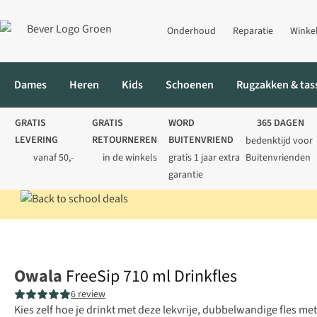
Onderhoud
Reparatie
Winke
Dames
Heren
Kids
Schoenen
Rugzakken & tas
GRATIS
GRATIS
WORD
365 DAGEN
LEVERING
RETOURNEREN
BUITENVRIEND
bedenktijd voor
vanaf 50,-
in de winkels
gratis 1 jaar extra
Buitenvrienden
garantie
Home
Drinkflessen
Waterflessen
FreeSip 710 ml Drinkfles
Owala
FreeSip 710 ml Drinkfles
6 review
Kies zelf hoe je drinkt met deze lekvrije, dubbelwandige fles met 