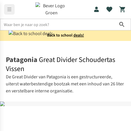
Sho
Back to school
deals!
Rugzak accessoires
Opbergsystemen
Patagonia
Great Divider Schoudertas
Vissen
De Great Divider van Patagonia is een gestructureerde,
uiterst waterbestendige bootzak met een inhoud van 26 liter
en verstelbare interne organisatie.