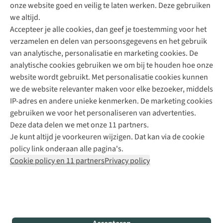
onze website goed en veilig te laten werken. Deze gebruiken
Direct advies van een Buitenexpert
we altijd.
Accepteer je alle cookies, dan geef je toestemming voor het
+31 (0)85 888 50 88
verzamelen en delen van persoonsgegevens en het gebruik
+31 6 12 28 49 80
van analytische, personalisatie en marketing cookies. De
analytische cookies gebruiken we om bij te houden hoe onze
Contactformulier
website wordt gebruikt. Met personalisatie cookies kunnen
we de website relevanter maken voor elke bezoeker, middels
IP-adres en andere unieke kenmerken. De marketing cookies
Algeme
gebruiken we voor het personaliseren van advertenties.
voorwa
Deze data delen we met onze 11 partners.
|
Je kunt altijd je voorkeuren wijzigen. Dat kan via de cookie
Priva
policy link onderaan alle pagina's.
polic
Cookie policy en 11 partners
Privacy policy
|
Cook
polic
|
© 202