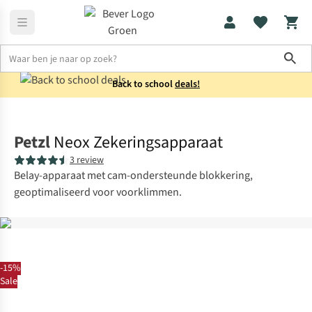
Sho
Back to school
deals!
Klimuitrusting
Zekerapparaten
Petzl
Neox Zekeringsapparaat
3 review
Belay-apparaat met cam-ondersteunde blokkering,
geoptimaliseerd voor voorklimmen.
-15%
Sale