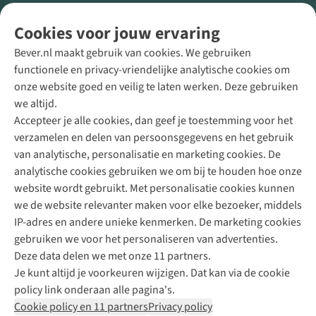
Volg ons voor meer Buiten
Cookies voor jouw ervaring
Bever.nl maakt gebruik van cookies. We gebruiken
functionele en privacy-vriendelijke analytische cookies om
onze website goed en veilig te laten werken. Deze gebruiken
Direct advies van een Buitenexpert
we altijd.
Accepteer je alle cookies, dan geef je toestemming voor het
+31 (0)85 888 50 88
verzamelen en delen van persoonsgegevens en het gebruik
+31 6 12 28 49 80
van analytische, personalisatie en marketing cookies. De
analytische cookies gebruiken we om bij te houden hoe onze
Contactformulier
website wordt gebruikt. Met personalisatie cookies kunnen
we de website relevanter maken voor elke bezoeker, middels
IP-adres en andere unieke kenmerken. De marketing cookies
Algeme
gebruiken we voor het personaliseren van advertenties.
voorwa
Deze data delen we met onze 11 partners.
|
Je kunt altijd je voorkeuren wijzigen. Dat kan via de cookie
Priva
policy link onderaan alle pagina's.
polic
Cookie policy en 11 partners
Privacy policy