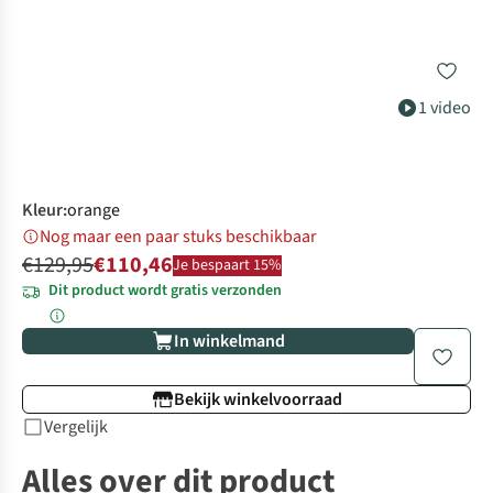
1 video
Kleur
:
orange
Nog maar een paar stuks beschikbaar
€129,95
€110,46
Je bespaart 15%
Dit product wordt gratis verzonden
In winkelmand
Bekijk winkelvoorraad
Vergelijk
Alles over dit product