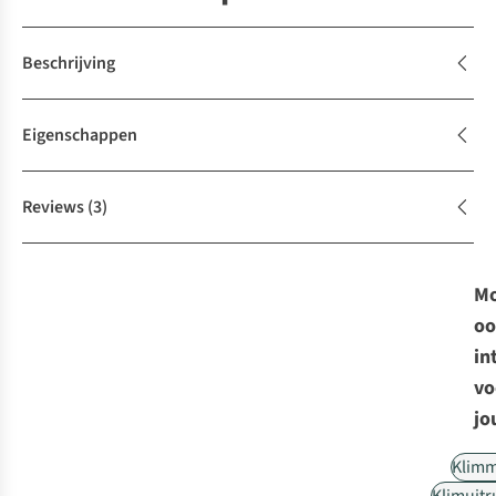
Beschrijving
Eigenschappen
Reviews
(3)
Mo
oo
in
vo
jo
Klim