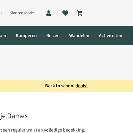
ls
Klantenservice
Shopping cart
sen
Kamperen
Reizen
Wandelen
Activiteiten
Back to school
deals!
 Bikinibroekje Dames
kje Dames
 een regular waist en volledige bedekking.