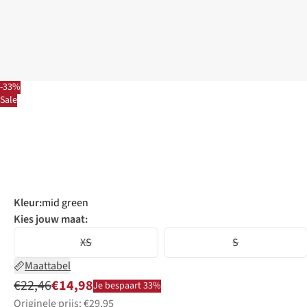
-33%
Sale
Kleur
:
mid green
Kies jouw maat:
XS
S
Maattabel
€22,46
€14,98
Je bespaart 33%
Originele prijs: €29,95