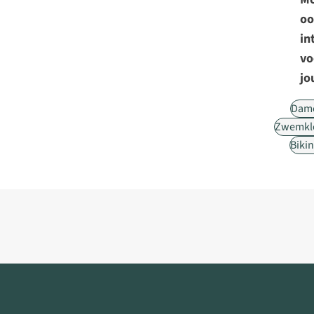
oo
in
vo
jo
Dam
Zwemkl
Bikin