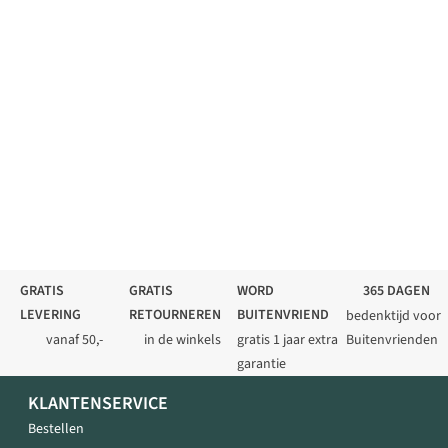
GRATIS
GRATIS
WORD
365 DAGEN
LEVERING
RETOURNEREN
BUITENVRIEND
bedenktijd voor
vanaf 50,-
in de winkels
gratis 1 jaar extra
Buitenvrienden
garantie
KLANTENSERVICE
Bestellen