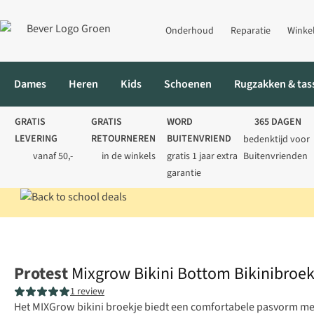
Onderhoud
Reparatie
Winke
Dames
Heren
Kids
Schoenen
Rugzakken & tas
GRATIS
GRATIS
WORD
365 DAGEN
LEVERING
RETOURNEREN
BUITENVRIEND
bedenktijd voor
vanaf 50,-
in de winkels
gratis 1 jaar extra
Buitenvrienden
garantie
Home
Dames
Zwemkleding
Bikini's
Mixgrow Bikini Bottom
Protest
Mixgrow Bikini Bottom Bikinibroe
1 review
Het MIXGrow bikini broekje biedt een comfortabele pasvorm met